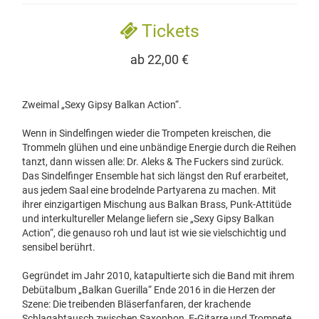
Tickets
ab 22,00 €
Zweimal „Sexy Gipsy Balkan Action“.
Wenn in Sindelfingen wieder die Trompeten kreischen, die
Trommeln glühen und eine unbändige Energie durch die Reihen
tanzt, dann wissen alle: Dr. Aleks & The Fuckers sind zurück.
Das Sindelfinger Ensemble hat sich längst den Ruf erarbeitet,
aus jedem Saal eine brodelnde Partyarena zu machen. Mit
ihrer einzigartigen Mischung aus Balkan Brass, Punk-Attitüde
und interkultureller Melange liefern sie „Sexy Gipsy Balkan
Action“, die genauso roh und laut ist wie sie vielschichtig und
sensibel berührt.
Gegründet im Jahr 2010, katapultierte sich die Band mit ihrem
Debütalbum „Balkan Guerilla“ Ende 2016 in die Herzen der
Szene: Die treibenden Bläserfanfaren, der krachende
Schlagabtausch zwischen Saxophon, E-Gitarre und Trompete