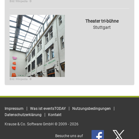
Bild: Wikipedia · ©
Theater tri-bühne
Stuttgart
Bild: Wikipedia · ©
|
|
|
Impressum
Was ist eventsTODAY
Nutzungsbedingungen
|
Datenschutzerklärung
Kontakt
Krause & Co. Software GmbH © 2009 - 2026
Besuche uns auf