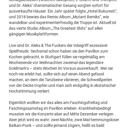
und Dr. Aleks’ charismatischer Gesang sorgten sofort für
ausverkaufte Häuser. Ein Jahr später folgte „Hotel Bukuresti“,
und 2018 bewies das Remix-Album „Mutant Remiks“, wie
wandelbar und experimentierfreudig die Truppe ist. Aktuell ist
das vierte Studio Album „The Greatest Shits“ auf allen
gängigen Musikplattformen.
Live sind Dr. Aleks & The Fuckers der Inbegriff exzessiver
Spielfreude. Sechsmal schon haben sie den Pavillon zum
Kochen gebracht, in Stuttgart füllen sie regelmäßig am
Wochenende vor Weihnachten zweimal das legendäre
Goldmark‘s – stets Wochen im Voraus ausverkauft. Wer sie
noch nie erlebt hat, sollte sich auf einen Abend gefasst
machen, an dem die Tanzbeine vibrieren, die Schweißperlen
von der Decke tropfen und man sich endgültig in ekstatischer
Hochstimmung verliert.
Eigentlich wollten wir das alles am Faschingsfreitag und
Faschingssamstag im Pavillon erleben. Krankheitsbedingt
mussten wir die Konzerte aber auf Mitte Dezember verlegen.
Aber jetzt wird es wahr: zwei Nächte, zwei Mal hemmungsloser
Balkan-Punk – und sollte jemand zögern, heißt es bald: