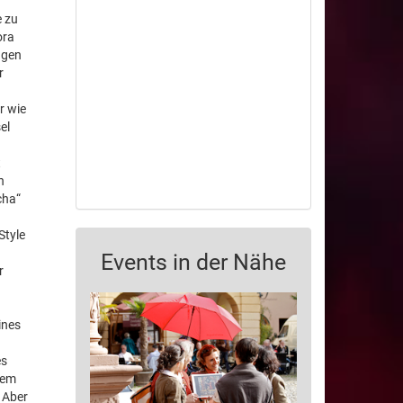
e zu
ora
igen
r
r wie
el
t
n
cha“
Style
Events in der Nähe
r
ines
es
dem
 Aber