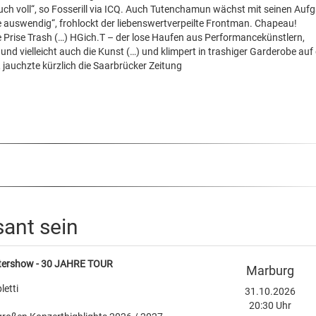
 auch voll“, so Fosserill via ICQ. Auch Tutenchamun wächst mit seinen Auf
 auswendig“, frohlockt der liebenswertverpeilte Frontman. Chapeau!
ge Prise Trash (…) HGich.T – der lose Haufen aus Performancekünstlern,
und vielleicht auch die Kunst (…) und klimpert in trashiger Garderobe auf
auchzte kürzlich die Saarbrücker Zeitung
sant sein
ftershow - 30 JAHRE TOUR
Marburg
letti
31.10.2026
20:30 Uhr