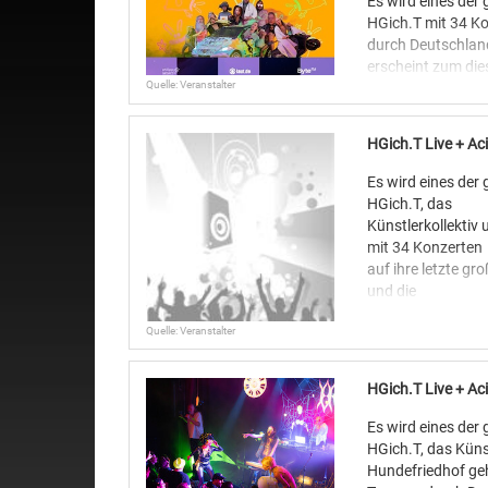
Es wird eines der
HGich.T mit 34 Ko
durch Deutschland
erscheint zum die
Quelle: Veranstalter
Studio-Album „Geld
trocken.
HGich.T, die Spee
HGich.T Live + A
Konzepte, werden
über die Ohren zi
Es wird eines der
HGich.T – und mal
HGich.T, das
Künstlerkollekti
mit 34 Konzerten
auf ihre letzte g
und die
Schweiz. Dazu ers
Quelle: Veranstalter
das neunte
Studio-Album „Geld
trocken.
HGich.T Live + A
Also auf drei: Ba
Schwarzlicht an 
Es wird eines der
Anlage auf Maxim
HGich.T, das Küns
elektronischen
Hundefriedhof geh
Hauruck-Konzepte