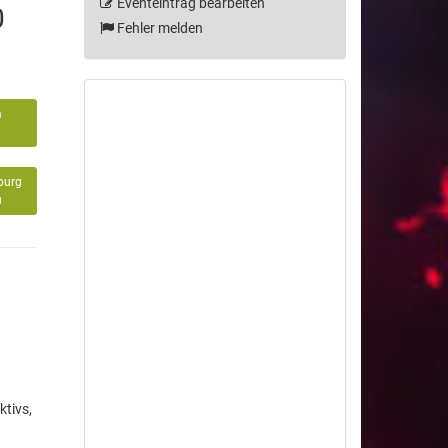
Eventeintrag bearbeiten
0
Fehler melden
m
6
burg
u
tivs,