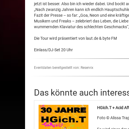
jetzt ist besser. Also bin ich wieder dabei. Und bockt
„Nach zwanzig Jahren kann ich endlich Hauptschuhle
Fazit der Presse – so far: „Goa, Neon und eine kräfti
Musikern und Freaks – zelebriert das Leben, die Liebe 
wummernden Klaviatur des schlechten Geschmacks“, j
Die Tour wird präsentiert von laut.de & byte FM
Einlass/DJ-Set 20 Uhr
Eventdaten bereitgestellt von: Reservix
Das könnte auch interes
HGich.T + Acid A
Foto © Alissa Trap