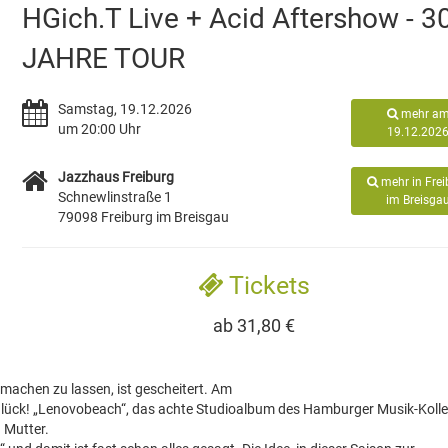
HGich.T Live + Acid Aftershow - 3
JAHRE TOUR
Samstag, 19.12.2026
mehr a
um 20:00 Uhr
19.12.202
Jazzhaus Freiburg
mehr in Frei
Schnewlinstraße 1
im Breisga
79098 Freiburg im Breisgau
Tickets
ab 31,80 €
 machen zu lassen, ist gescheitert. Am
lück! „Lenovobeach“, das achte Studioalbum des Hamburger Musik-Kollek
 Mutter.