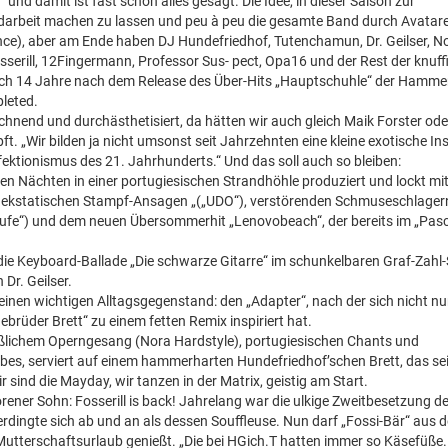
 und damit ist fast schon alles gesagt. Die Idee, in dieser Saison zur
arbeit machen zu lassen und peu à peu die gesamte Band durch Avatar
ance), aber am Ende haben DJ Hundefriedhof, Tutenchamun, Dr. Geilser, N
sserill, 12Fingermann, Professor Sus- pect, Opa16 und der Rest der knuff
auch 14 Jahre nach dem Release des Über-Hits „Hauptschuhle“ der Hamme
leted.
rechnend und durchästhetisiert, da hätten wir auch gleich Maik Forster ode
ft. „Wir bilden ja nicht umsonst seit Jahrzehnten eine kleine exotische Ins
fektionismus des 21. Jahrhunderts.“ Und das soll auch so bleiben:
en Nächten in einer portugiesischen Strandhöhle produziert und lockt mi
, ekstatischen Stampf-Ansagen „(„UDO“), verstörenden Schmuseschlager
„Saufe“) und dem neuen Übersommerhit „Lenovobeach“, der bereits im „Pas
die Keyboard-Ballade „Die schwarze Gitarre“ im schunkelbaren Graf-Zahl-
Dr. Geilser.
inen wichtigen Alltagsgegenstand: den „Adapter“, nach der sich nicht nu
ebrüder Brett“ zu einem fetten Remix inspiriert hat.
 süßlichem Operngesang (Nora Hardstyle), portugiesischen Chants und
es, serviert auf einem hammerharten Hundefriedhof’schen Brett, das se
r sind die Mayday, wir tanzen in der Matrix, geistig am Start.
rener Sohn: Fosserill is back! Jahrelang war die ulkige Zweitbesetzung d
dingte sich ab und an als dessen Souffleuse. Nun darf „Fossi-Bär“ aus 
 Mutterschaftsurlaub genießt. „Die bei HGich.T hatten immer so Käsefüße.