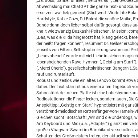
„Ja, Boss. Danke für alles“, heißt es auf „Lenovobeach“
Abwechslung mal ChatGPT die ganze Text- und Sound
ersetzen, war lieb gemeint (Stichwort: Work-Life-Bal
Hardstyle, Katze Cozy, DJ Balmi, die schöne Maike, Fo
Bande dann doch lieber selbst dafür gesorgt, dass 
knallt wie zwanzig Buzkashi-Peitschen. Mission: comp
„Das, was die KI da hingerotzt hat, klang geleckt, be
der heißt fragen können“, resümiert Dr. Geilser erschöp
jenseits von Filtern, Selbstoptimierungswahn und Per
„Lenovobeach“ wurde mit viel Liebe in sieben magisch
lebensbejahenden Rave-Hymnen („Geistig am Start“)
(„Merci Cherie“), gesellschaftskritischen Bangern (
rauf und runterläuft.
Robust und zeitlos wie ein altes Lenovo kommt etwa 
daher. Der Text stammt aus einem alten Tagebuch von 
Sahnestück der neuen Platte ist eine Lobeshymne an e
Radiostationen die Finger lecken, sondern auch „Die G
Anspieltipp: „Geistig am Start“ hypnotisiert mit gar
verstörend-melodischen Rattenfänger-von-Hameln-Vib
Gleichen sucht. Botschaft: „Wir sind die Underdogs, wi
Am Keyboard und Mic (u.a. „Adapter“) glänzt ein verlo
großen Vhagvam Swami im Bärchiland verschollen, ver
Schatten des Großmeisters treten, der aktuell seinen