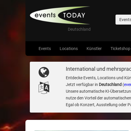
Event
Deutschland
Events
Locations
Künstler
Ticketshop
International und mehrsprac
Entdecke Events, Locations und Kün
Jetzt verfügbar in
Deutschland
(
eve
Unsere automatische KI-Übersetzung 
nutze den Vorteil der automatischen
Egal ob Konzert, Ausstellung oder Par