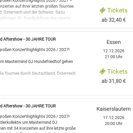
 großen Konzerthighlights 2026 / 2027 –
nzerten auf ihrer letzten großen Tournee
Tickets
, Österreich und der Schweiz. Dazu
sjährigen 30. Bandjubiläum das neunte
ab 32,40 €
 spielt keine Rolle“. Da bleibt kein Fanauge
rspitze der elektronischen Hauruck-
cid Aftershow - 30 JAHRE TOUR
Essen
 uns auf ihrer 30 JAHRE TOUR das Fell
ehen. Also was? Genau, husch, husch zu
 großen Konzerthighlights 2026 / 2027!
12.12.2026
 schön den Alltag in die Tonne kloppen.
21:00 Uhr
v um Mastermind DJ Hundefriedhof gehen
Tickets
roße Tournee durch Deutschland, Österreich
ab 31,80 €
cheint zum diesjährigen 30. Bandjubiläum
 spielt keine Rolle“. Da bleibt kein Fanauge
cid Aftershow - 30 JAHRE TOUR
Kaiserslautern
uarbeiter*Innen-Weste überstreifen,
und
 großen Konzerthighlights 2026 / 2027!
17.12.2026
um. Denn HGich.T, die Speerspitze der
tlerkollektiv um Mastermind DJ
20:00 Uhr
en mit 34 Konzerten auf ihre letzte große
, werden uns auf ihrer 30 JAHRE TOUR