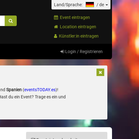
Land/Sprache:
/
de
Event eintragen
Location eintragen
Künstler:in eintragen
Login / Registrieren
und
Spanien
(
eventsTODAY.es
)!
Hast du ein Event? Trage es ein und