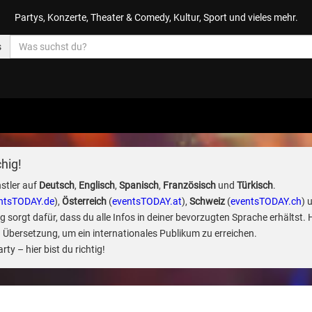
Partys, Konzerte, Theater & Comedy, Kultur, Sport und vieles mehr.
s
hig!
stler auf
Deutsch
,
Englisch
,
Spanisch
,
Französisch
und
Türkisch
.
ntsTODAY.de
),
Österreich
(
eventsTODAY.at
),
Schweiz
(
eventsTODAY.ch
) 
sorgt dafür, dass du alle Infos in deiner bevorzugten Sprache erhältst. 
 Übersetzung, um ein internationales Publikum zu erreichen.
ty – hier bist du richtig!