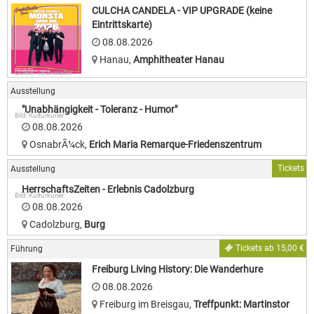
CULCHA CANDELA - VIP UPGRADE (keine
Eintrittskarte)
08.08.2026
Hanau
,
Amphitheater Hanau
Quelle: Veranstalter
Ausstellung
"Unabhängigkeit - Toleranz - Humor"
Bild: Kulturkurier
08.08.2026
OsnabrÃ¼ck
,
Erich Maria Remarque-Friedenszentrum
Tickets
Ausstellung
HerrschaftsZeiten - Erlebnis Cadolzburg
Bild: Kulturkurier
08.08.2026
Cadolzburg
,
Burg
Tickets ab 15,00 €
Führung
Freiburg Living History: Die Wanderhure
08.08.2026
Freiburg im Breisgau
,
Treffpunkt: Martinstor