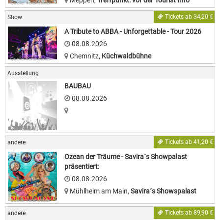
Meppen
,
Treffpunkt: vor der Tourist Info
Quelle: Veranstalter
Tickets ab 34,20 €
Show
A Tribute to ABBA - Unforgettable - Tour 2026
08.08.2026
Chemnitz
,
Küchwaldbühne
Quelle: Veranstalter
Ausstellung
BAUBAU
08.08.2026
Bild: Kulturkurier
Tickets ab 41,20 €
andere
Ozean der Träume - Savira´s Showpalast
präsentiert:
08.08.2026
Mühlheim am Main
,
Savira´s Showspalast
Quelle: Veranstalter
Tickets ab 89,90 €
andere