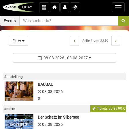
Toggl
navig
Events
Filter
Seite 1 von 3349
08.08.2026 - 08.08.2027
Ausstellung
BAUBAU
08.08.2026
Bild: Kulturkurier
Tickets ab 39,90 €
andere
Der Schatz im Silbersee
08.08.2026