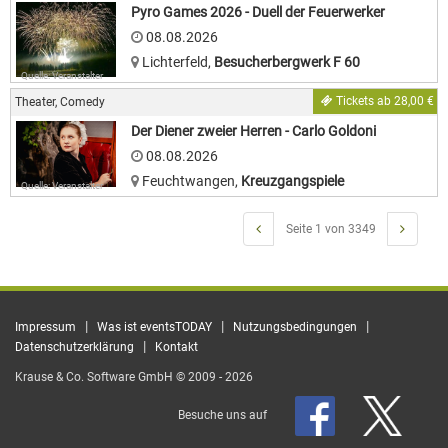
Pyro Games 2026 - Duell der Feuerwerker
08.08.2026
Lichterfeld
,
Besucherbergwerk F 60
Quelle: Veranstalter
Tickets ab 28,00 €
Theater, Comedy
Der Diener zweier Herren - Carlo Goldoni
08.08.2026
Feuchtwangen
,
Kreuzgangspiele
Quelle: Veranstalter
Seite 1 von 3349
|
|
|
Impressum
Was ist eventsTODAY
Nutzungsbedingungen
|
Datenschutzerklärung
Kontakt
Krause & Co. Software GmbH © 2009 - 2026
Besuche uns auf