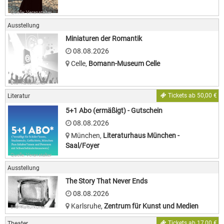
Quelle: Veranstalter
Ausstellung
Miniaturen der Romantik
08.08.2026
Celle
,
Bomann-Museum Celle
Bild: Kulturkurier
Tickets ab 50,00 €
Literatur
5+1 Abo (ermäßigt) - Gutschein
08.08.2026
München
,
Literaturhaus München -
Saal/Foyer
Quelle: Veranstalter
Ausstellung
The Story That Never Ends
08.08.2026
Karlsruhe
,
Zentrum für Kunst und Medien
Bild: Kulturkurier
Tickets ab 17,00 €
Theater