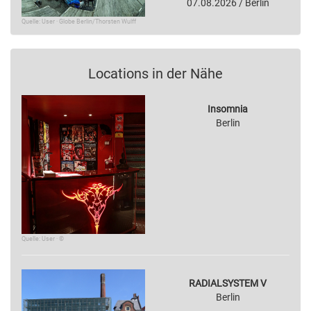
07.08.2026 / Berlin
Quelle: User · Globe Berlin/Thorsten Wulff
Locations in der Nähe
Insomnia
Berlin
Quelle: User · ©
RADIALSYSTEM V
Berlin