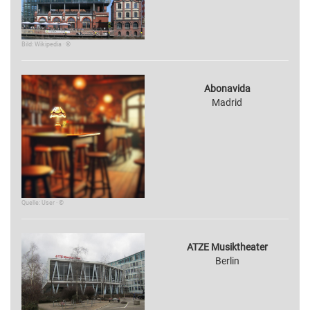
Bild: Wikipedia · ©
Abonavida
Madrid
Quelle: User · ©
ATZE Musiktheater
Berlin