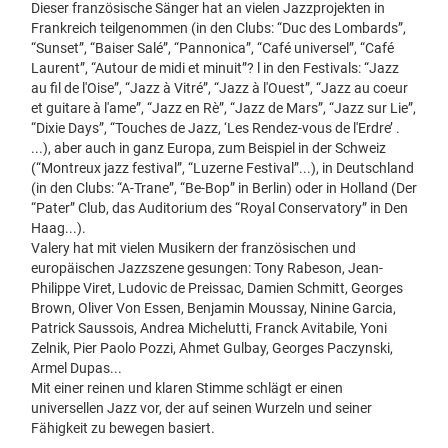
Dieser französische Sänger hat an vielen Jazzprojekten in
Frankreich teilgenommen (in den Clubs: “Duc des Lombards”,
“Sunset”, “Baiser Salé”, “Pannonica”, “Café universel”, “Café
Laurent”, “Autour de midi et minuit”? l in den Festivals: “Jazz
au fil de l'Oise”, “Jazz à Vitré”, “Jazz à l'Ouest”, “Jazz au coeur
et guitare à l'ame”, “Jazz en Rè”, “Jazz de Mars”, “Jazz sur Lie”,
“Dixie Days”, “Touches de Jazz, ‘Les Rendez-vous de l'Erdre’ .
...), aber auch in ganz Europa, zum Beispiel in der Schweiz
(“Montreux jazz festival”, “Luzerne Festival”...), in Deutschland
(in den Clubs: “A-Trane”, “Be-Bop” in Berlin) oder in Holland (Der
“Pater” Club, das Auditorium des “Royal Conservatory” in Den
Haag...).
Valery hat mit vielen Musikern der französischen und
europäischen Jazzszene gesungen: Tony Rabeson, Jean-
Philippe Viret, Ludovic de Preissac, Damien Schmitt, Georges
Brown, Oliver Von Essen, Benjamin Moussay, Ninine Garcia,
Patrick Saussois, Andrea Michelutti, Franck Avitabile, Yoni
Zelnik, Pier Paolo Pozzi, Ahmet Gulbay, Georges Paczynski,
Armel Dupas...
Mit einer reinen und klaren Stimme schlägt er einen
universellen Jazz vor, der auf seinen Wurzeln und seiner
Fähigkeit zu bewegen basiert.