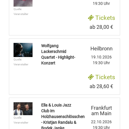
19:30 Uhr
Quelle:
Veranstalter
Tickets
ab 28,00 €
Wolfgang
Heilbronn
Lackerschmid
19.10.2026
Quartet - Highlight-
Quelle:
19:30 Uhr
Konzert
Veranstalter
Tickets
ab 28,60 €
Ella & Louis Jazz
Frankfurt
Club im
am Main
Holzhausenschlösschen
Quelle:
22.10.2026
- Kristjan Randalu &
Veranstalter
19:30 Uhr
Bodek Janke