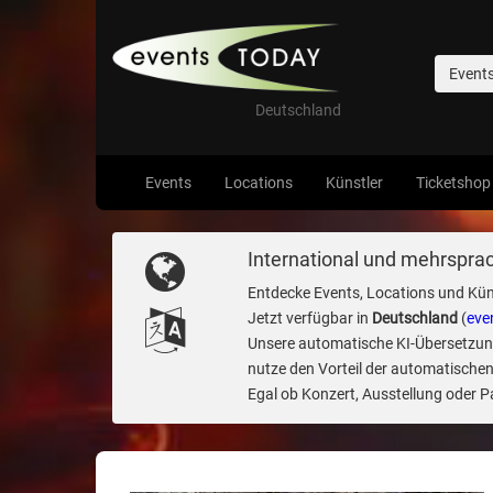
Event
Deutschland
Events
Locations
Künstler
Ticketshop
International und mehrsprac
Entdecke Events, Locations und Kün
Jetzt verfügbar in
Deutschland
(
eve
Unsere automatische KI-Übersetzung 
nutze den Vorteil der automatischen
Egal ob Konzert, Ausstellung oder Par