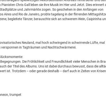
em extravagant-spielwitzigen Akkordeonisten Andreas Hinterseher und de
nisten Chris Gall leben sie ihre Musik im Hier und Jetzt. Dies erinnert a
en Stadtplätze und Jahrmärkte zogen. So geschehen in den Anfängen von
Aires und Rio de Janeiro, probte tagelang in der flirrenden Mittagshitze
zene, begleitete Tänzer, berauschte sich an schwerem Wein, Caipirinha u
rovisatorisches Neuland, mal hoch schwingend in schwirrende Lüfte, mal
lig versponnen in Tagträumen und Nachtschwärmerei.
 Glücksmomente:
 Begegnungen. Die Fröhlichkeit und Freundlichkeit vieler Menschen in Bras
 auch der Titel des Albums. Uns ist dabei durchaus bewusst, dass die alltä
ert ist. Trotzdem – oder gerade deshalb – darf auch in Zeiten von Krise
oneon, trumpet