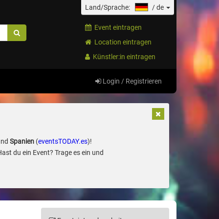
Land/Sprache:
/
de
Event eintragen
Location eintragen
Künstler:in eintragen
Login / Registrieren
und
Spanien
(
eventsTODAY.es
)!
Hast du ein Event? Trage es ein und