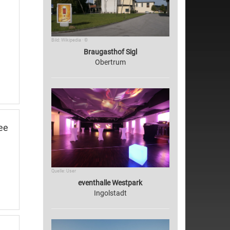
Bild: Wikipedia · ©
Braugasthof Sigl
Obertrum
ee
Quelle: User
eventhalle Westpark
Ingolstadt