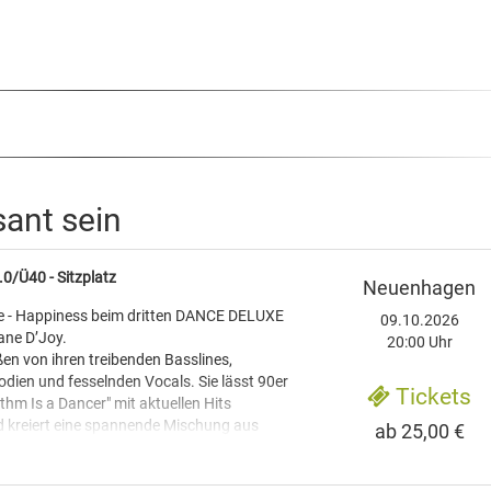
sant sein
/Ü40 - Sitzplatz
Neuenhagen
ve - Happiness beim dritten DANCE DELUXE
09.10.2026
jane D’Joy.
20:00 Uhr
ßen von ihren treibenden Basslines,
dien und fesselnden Vocals. Sie lässt 90er
Tickets
thm Is a Dancer" mit aktuellen Hits
d kreiert eine spannende Mischung aus
ab 25,00 €
ic-Techno-Hymnen und modernen Tracks –
rend und tanzbar. Ob beim Open Air im