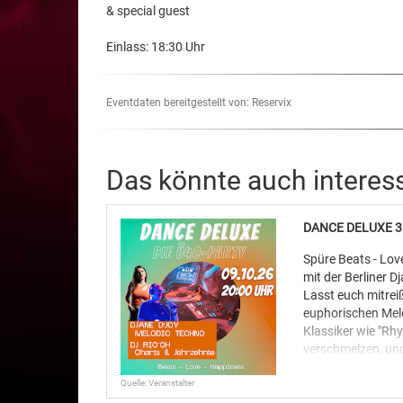
& special guest
Einlass: 18:30 Uhr
Eventdaten bereitgestellt von: Reservix
Das könnte auch interes
DANCE DELUXE 3.0
Spüre Beats - Lo
mit der Berliner D
Lasst euch mitrei
euphorischen Melo
Klassiker wie "Rhy
verschmelzen, un
bekannten Melod
Quelle: Veranstalter
dynamisch, pulsie