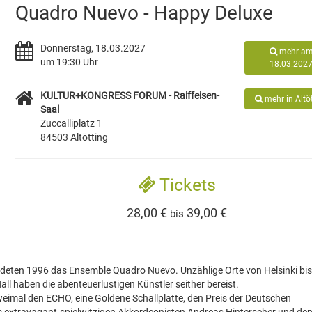
Quadro Nuevo - Happy Deluxe
Donnerstag, 18.03.2027
mehr a
um 19:30 Uhr
18.03.202
KULTUR+KONGRESS FORUM - Raiffeisen-
mehr in Altö
Saal
Zuccalliplatz 1
84503 Altötting
Tickets
28,00 €
39,00 €
bis
deten 1996 das Ensemble Quadro Nuevo. Unzählige Orte von Helsinki bi
ll haben die abenteuerlustigen Künstler seither bereist.
weimal den ECHO, eine Goldene Schallplatte, den Preis der Deutschen