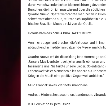
Schallplattenkritik und mehrere Jazz Awards. Mit d
durch verschwenderischen Ideenreichtum glänzenden Pia
Burschen, die fröhlich musizierend über die südlich
Quadro Nuevo. Später verbrachte man Zeiten in Buenos 
schwärmte abends aus, stürzte sich kopfüber in die S
frischer Brazilian Music direkt von der Quelle.
Heraus kam das neue Album HAPPY Deluxe.
Von hier ausgehend brechen die Virtuosen auf in imp
abtauchend in mediterran glitzernde Meere, mal chil
Quadro Nuevo erklärt diese klangliche Hommage an
„Unsere Musik entsteht seit jeher aus Erlebnissen und
faszinierte uns. Sie färbte unsere Lieder. So entstand
Lebenswelt vieler Menschen alles andere als unbeschw
Kriegen die Musik eine positive Gegenwelt anbieten.“
Mulo Francel: saxes, clarinets, mandoline
Andreas Hinterseher: accordion, bandoneon, vibrand
D.D. Lowka: bass, percussion