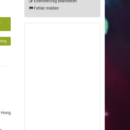
Eventeintrag bearbeiten
Fehler melden
m
7
tting
s Hong