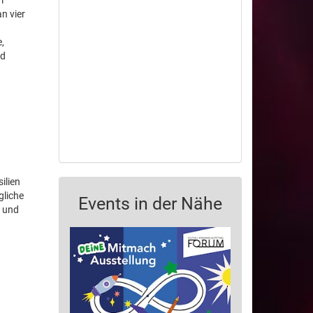
m
n vier
,
nd
ilien
gliche
Events in der Nähe
n und