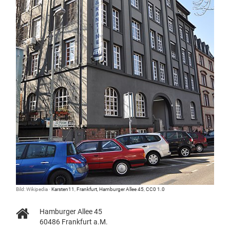
Bild: Wikipedia ·
Karsten11
,
Frankfurt, Hamburger Allee 45
,
CC0 1.0
Hamburger Allee 45
60486 Frankfurt a.M.