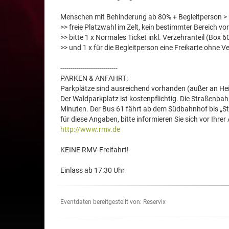
Menschen mit Behinderung ab 80% + Begleitperson > üb
>> freie Platzwahl im Zelt, kein bestimmter Bereich v
>> bitte 1 x Normales Ticket inkl. Verzehranteil (Box 6
>> und 1 x für die Begleitperson eine Freikarte ohne V
----------------------------
PARKEN & ANFAHRT:
Parkplätze sind ausreichend vorhanden (außer an Hei
Der Waldparkplatz ist kostenpflichtig. Die Straßenba
Minuten. Der Bus 61 fährt ab dem Südbahnhof bis „St
für diese Angaben, bitte informieren Sie sich vor Ihrer
http://www.rmv.de
KEINE RMV-Freifahrt!
Einlass ab 17:30 Uhr
Eventdaten bereitgestellt von: Reservix