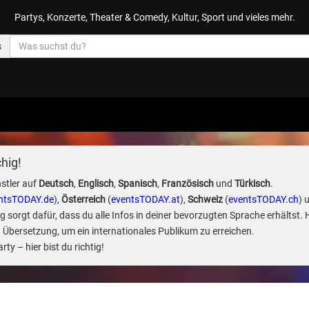
Partys, Konzerte, Theater & Comedy, Kultur, Sport und vieles mehr.
s
hig!
stler auf
Deutsch
,
Englisch
,
Spanisch
,
Französisch
und
Türkisch
.
ntsTODAY.de
),
Österreich
(
eventsTODAY.at
),
Schweiz
(
eventsTODAY.ch
) 
sorgt dafür, dass du alle Infos in deiner bevorzugten Sprache erhältst. 
 Übersetzung, um ein internationales Publikum zu erreichen.
ty – hier bist du richtig!