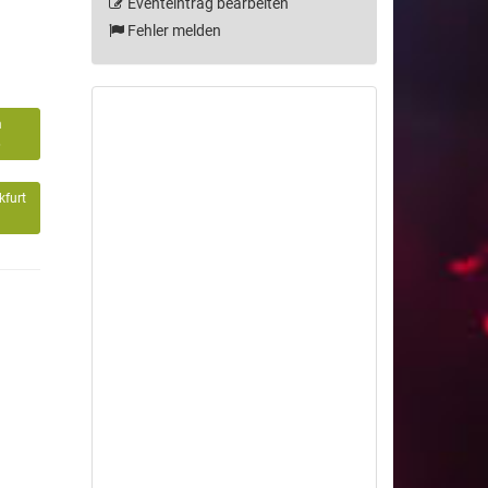
Eventeintrag bearbeiten
Fehler melden
m
6
kfurt