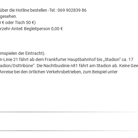
er die Hotline bestellen -Tel.: 069 902839 86
orgesehen.
0 € oder Tisch 50 €)
erzehr-Anteil: Begleitperson 0,00 €
mspielen der Eintracht).
hn-Linie 21 fährt ab dem Frankfurter Hauptbahnhof bis „Stadion“ ca. 17
adion/Osttribüne“. Die Nachtbuslinie n81 fährt am Stadion ab. Keine Ge
 Anreise bei den örtlichen Verkehrsbetrieben, zum Beispiel unter