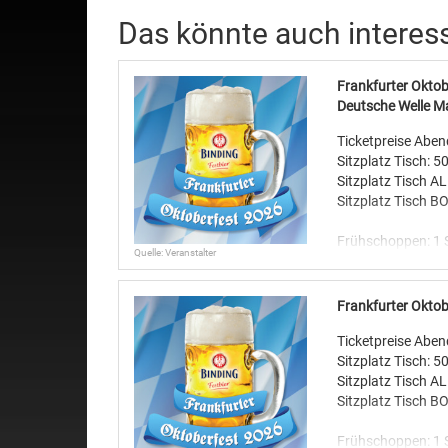
Das könnte auch interes
Frankfurter Oktob
Deutsche Welle Ma
Ticketpreise Aben
Sitzplatz Tisch: 5
Sitzplatz Tisch AL
Sitzplatz Tisch BO
Frühschoppen: 1 S
Quelle: Veranstalter
---------------------------
Der Einlass für K
Frankfurter Oktob
gestattet. Ab 18 
Ticketpreise Aben
Sitzplatz Tisch: 5
Abendveranstaltun
Sitzplatz Tisch AL
Frühschoppen von 
Sitzplatz Tisch BO
Beim Frühschoppe
Frühschoppen: 1 S
vielen Spielmöglic