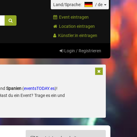
Land/Sprache:
/
de
Event eintragen
Location eintragen
Künstler:in eintragen
Login / Registrieren
und
Spanien
(
eventsTODAY.es
)!
Hast du ein Event? Trage es ein und