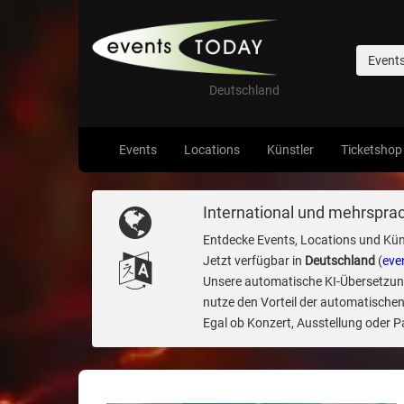
Event
Deutschland
Events
Locations
Künstler
Ticketshop
International und mehrsprac
Entdecke Events, Locations und Kün
Jetzt verfügbar in
Deutschland
(
eve
Unsere automatische KI-Übersetzung 
nutze den Vorteil der automatischen
Egal ob Konzert, Ausstellung oder Par