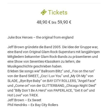
Tickets
48,90 €
59,90 €
bis
Juke Box Heroes – the original from england
Jeff Brown gründete die Band 2005. Die Idee der Gruppe war,
eine Band von Original Glam Rock-Superstars mit langjährigen
Mitgliedern bekannter Glam Rock-Bands zu präsentieren und
eine Show von Seventies-Klassikern zu liefern, die
Musikgeschichte geschrieben haben.
Erleben Sie songs wie” Ballroom Blitz“ und „ Fox on the run“
von der Band SWEET, „Coz I Luv You“ und „My Oh My“ von
SLADE, „Bye Bye Baby“ on BAY CITY ROLLERS, “Angel Face”
und „Come on” von der GLITTERBAND, „Chicago Night Died”
und “Billy Don´t Be A Hero” von PAPERLACE, “Get it on” und
Hot Love” von T-REX.
Jeff Brown – Ex Sweet
Phil Hendriks – Ex Bay City Rollers