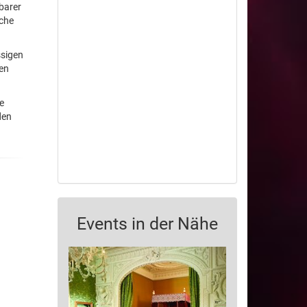
barer
iche
ssigen
den
te
den
Events in der Nähe