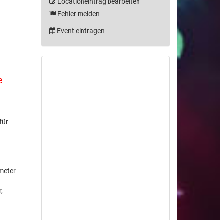
Locationeintrag bearbeiten
Fehler melden
Event eintragen
e
für
meter
,