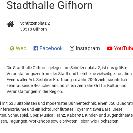
Stadthalle Gifhorn
Schützenplatz 2
38518 Gifhorn
Web
Facebook
Instagram
YouTub
Die Stadthalle Gifhorn, gelegen am Schützenplatz 2, ist das größte
Veranstaltungszentrum der Stadt und bietet eine vielseitige Location 
Events aller Art. Seit ihrer Eröffnung im Jahr 2006 zieht sie jährlich
zehntausende Besucher an und ist ein zentraler Ort für Kultur und
Veranstaltungen in der Region.
 mit 538 Sitzplätzen und modernster Bühnentechnik, einen 850 Quadrat
nferenzräume und ein lichtdurchflutetes Foyer mit zwei Bars. Diese
n, Schauspiel, Oper, Musical, Tanz, Kabarett, Kinder- und Jugendtheater
ssen, Tagungen, Workshops sowie privaten Feiern wie Hochzeiten,