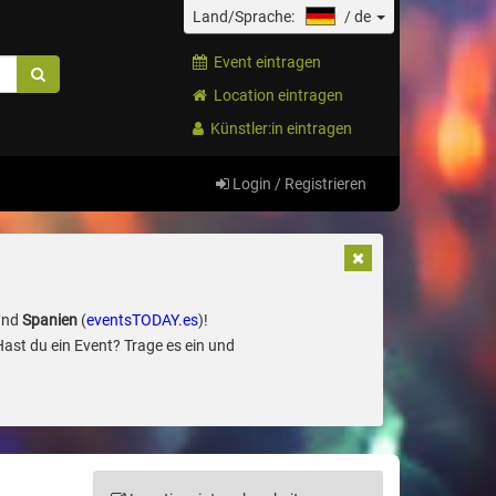
Land/Sprache:
/
de
Event eintragen
Location eintragen
Künstler:in eintragen
Login / Registrieren
und
Spanien
(
eventsTODAY.es
)!
Hast du ein Event? Trage es ein und