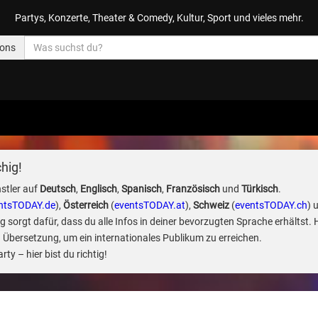
Partys, Konzerte, Theater & Comedy, Kultur, Sport und vieles mehr.
ions
hig!
stler auf
Deutsch
,
Englisch
,
Spanisch
,
Französisch
und
Türkisch
.
ntsTODAY.de
),
Österreich
(
eventsTODAY.at
),
Schweiz
(
eventsTODAY.ch
) 
sorgt dafür, dass du alle Infos in deiner bevorzugten Sprache erhältst. 
 Übersetzung, um ein internationales Publikum zu erreichen.
ty – hier bist du richtig!