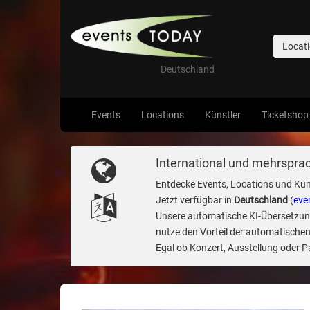
Locat
Deutschland
Events
Locations
Künstler
Ticketshop
International und mehrsprac
Entdecke Events, Locations und Kün
Jetzt verfügbar in
Deutschland
(
eve
Unsere automatische KI-Übersetzung 
nutze den Vorteil der automatischen
Egal ob Konzert, Ausstellung oder Par