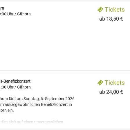
orn
Tickets
:00 Uhr
/ Gifhorn
ab 18,50 €
ns-Benefizkonzert
Tickets
:00 Uhr
/ Gifhorn
ab 24,00 €
fhorn lädt am Sonntag, 6. September 2026
nem außergewöhnlichen Benefizkonzert in
horn ein.
rfen sich auf einen unvergesslichen
wenn die Volkswagen Big Band die Bühne