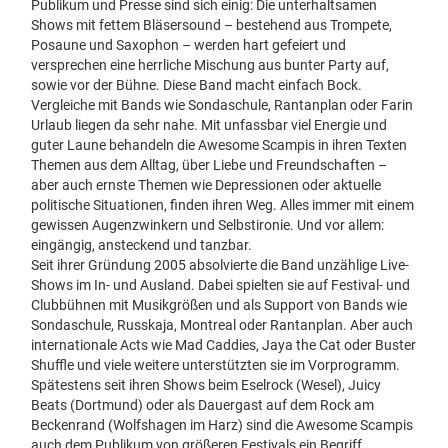
Publikum und Presse sind sich einig: Die unterhaltsamen
Shows mit fettem Bläsersound – bestehend aus Trompete,
Posaune und Saxophon – werden hart gefeiert und
versprechen eine herrliche Mischung aus bunter Party auf,
sowie vor der Bühne. Diese Band macht einfach Bock.
Vergleiche mit Bands wie Sondaschule, Rantanplan oder Farin
Urlaub liegen da sehr nahe. Mit unfassbar viel Energie und
guter Laune behandeln die Awesome Scampis in ihren Texten
Themen aus dem Alltag, über Liebe und Freundschaften –
aber auch ernste Themen wie Depressionen oder aktuelle
politische Situationen, finden ihren Weg. Alles immer mit einem
gewissen Augenzwinkern und Selbstironie. Und vor allem:
eingängig, ansteckend und tanzbar.
Seit ihrer Gründung 2005 absolvierte die Band unzählige Live-
Shows im In- und Ausland. Dabei spielten sie auf Festival- und
Clubbühnen mit Musikgrößen und als Support von Bands wie
Sondaschule, Russkaja, Montreal oder Rantanplan. Aber auch
internationale Acts wie Mad Caddies, Jaya the Cat oder Buster
Shuffle und viele weitere unterstützten sie im Vorprogramm.
Spätestens seit ihren Shows beim Eselrock (Wesel), Juicy
Beats (Dortmund) oder als Dauergast auf dem Rock am
Beckenrand (Wolfshagen im Harz) sind die Awesome Scampis
auch dem Publikum von größeren Festivals ein Begriff.