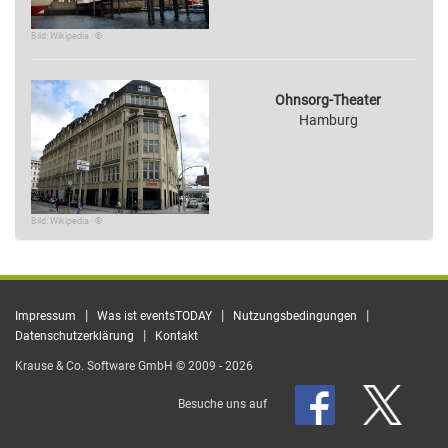
Bild: Wikipedia · ©
Ohnsorg-Theater
Hamburg
Bild: Wikipedia · ©
|
|
|
Impressum
Was ist eventsTODAY
Nutzungsbedingungen
|
Datenschutzerklärung
Kontakt
Krause & Co. Software GmbH © 2009 - 2026
Besuche uns auf