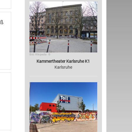
iß
Bild: Wikipedia · ©
Kammertheater Karlsruhe K1
Karlsruhe