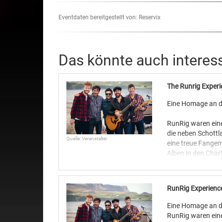
Eventdaten bereitgestellt von: Reservix
Das könnte auch interes
The Runrig Experi
Eine Homage an d
RunRig waren eine
die neben Schott
Quelle: Veranstalter
eine treue Fange
Alben in den Char
wurde 1973 auf de
veröffentlichte vi
auch in schottis
RunRig Experienc
Die Musik von Run
Eine Homage an d
Rockmusik beschri
RunRig waren eine