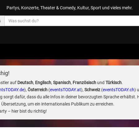
Partys, Konzerte, Theater & Comedy, Kultur, Sport und vieles mehr.
s
hig!
stler auf
Deutsch
,
Englisch
,
Spanisch
,
Französisch
und
Türkisch
.
ntsTODAY.de
),
Österreich
(
eventsTODAY.at
),
Schweiz
(
eventsTODAY.ch
) 
sorgt dafür, dass du alle Infos in deiner bevorzugten Sprache erhältst. 
 Übersetzung, um ein internationales Publikum zu erreichen.
ty – hier bist du richtig!