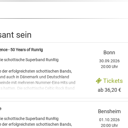
sant sein
ence - 50 Years of Runrig
Bonn
ie schottische Superband RunRig
30.09.2026
20:00 Uhr
 der erfolgreichsten schottischen Bands,
land auch in Dänemark und Deutschland
Tickets
meinde mit mehreren Nummer-Eins-Hits und
ts hatten. Die schottische Celtic Rock Band
ab 36,20 €
r Isle of Skye gegründet. Die Band
erzehn Studioalben, wobei einige ihrer Lieder
chem Gälisch gesungen wurden.
e
Bensheim
rig wird oft als eine Mischung aus Folk und
ie schottische Superband RunRig
01.10.2026
eben, wobei sich die Texte der Band oft
 der erfolgreichsten schottischen Bands,
20:00 Uhr