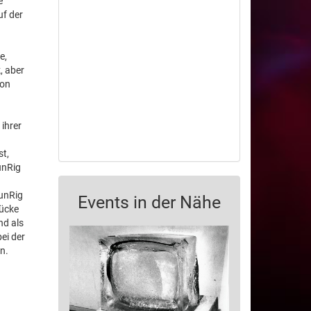
e
uf der
e,
, aber
ion
 ihrer
st,
unRig
RunRig
Events in der Nähe
Lücke
nd als
ei der
n.