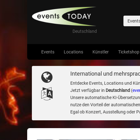
Event
Deutschland
Events
Locations
Künstler
Ticketshop
International und mehrsprac
Entdecke Events, Locations und Kün
Jetzt verfügbar in
Deutschland
(
eve
Unsere automatische KI-Übersetzung 
nutze den Vorteil der automatischen
Egal ob Konzert, Ausstellung oder Par