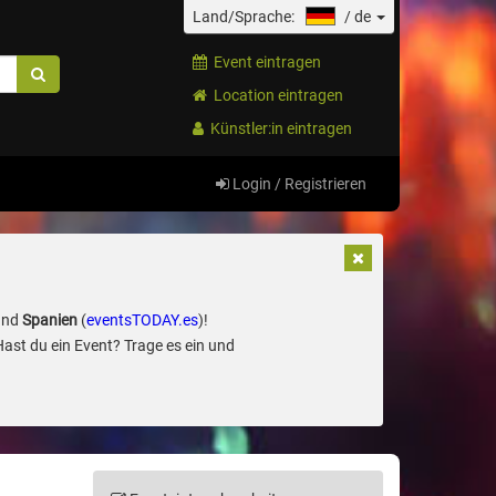
Land/Sprache:
/
de
Event eintragen
Location eintragen
Künstler:in eintragen
Login / Registrieren
und
Spanien
(
eventsTODAY.es
)!
Hast du ein Event? Trage es ein und