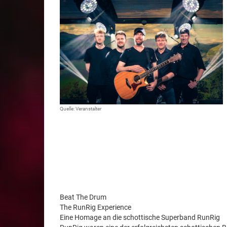
Quelle: Veranstalter
Beat The Drum
The RunRig Experience
Eine Homage an die schottische Superband RunRig