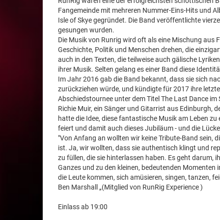
RunRig waren eine der erfolgreichsten schottischen 
Fangemeinde mit mehreren Nummer-Eins-Hits und Albe
Isle of Skye gegründet. Die Band veröffentlichte vierz
gesungen wurden.
Die Musik von Runrig wird oft als eine Mischung aus 
Geschichte, Politik und Menschen drehen, die einzigart
auch in den Texten, die teilweise auch gälische Lyrik
ihrer Musik. Selten gelang es einer Band diese Ident
Im Jahr 2016 gab die Band bekannt, dass sie sich na
zurückziehen würde, und kündigte für 2017 ihre letzte
Abschiedstournee unter dem Titel The Last Dance im 
Richie Muir, ein Sänger und Gitarrist aus Edinburgh, de
hatte die Idee, diese fantastische Musik am Leben zu
feiert und damit auch dieses Jubiläum - und die Lücke 
"Von Anfang an wollten wir keine Tribute-Band sein, di
ist. Ja, wir wollten, dass sie authentisch klingt und 
zu füllen, die sie hinterlassen haben. Es geht darum, 
Ganzes und zu den kleinen, bedeutenden Momenten im Le
die Leute kommen, sich amüsieren, singen, tanzen, fei
Ben Marshall „(Mitglied von RunRig Experience )
Einlass ab 19:00