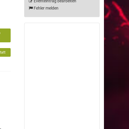
Eventeintrag bearbeiten
Fehler melden
m
6
tatt