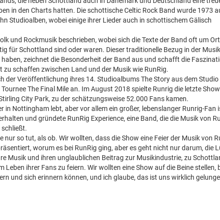
Bands, die neben Schottland auch in Dänemark und Deutschland eine treu
n in den Charts hatten. Die schottische Celtic Rock Band wurde 1973 a
ehn Studioalben, wobei einige ihrer Lieder auch in schottischem Gälisch
Folk und Rockmusik beschrieben, wobei sich die Texte der Band oft um Ort
ig für Schottland sind oder waren. Dieser traditionelle Bezug in der Musik
en haben, zeichnet die Besonderheit der Band aus und schafft die Faszinat
ität zu schaffen zwischen Land und der Musik wie RunRig.
ch der Veröffentlichung ihres 14. Studioalbums The Story aus dem Studio
 Tournee The Final Mile an. Im August 2018 spielte Runrig die letzte Show
Stirling City Park, zu der schätzungsweise 52.000 Fans kamen.
r in Nottingham lebt, aber vor allem ein großer, lebenslanger Runrig-Fan i
 erhalten und gründete RunRig Experience, eine Band, die die Musik von R
schließt.
e nur so tut, als ob. Wir wollten, dass die Show eine Feier der Musik von 
repräsentiert, worum es bei RunRig ging, aber es geht nicht nur darum, die 
ihre Musik und ihren unglaublichen Beitrag zur Musikindustrie, zu Schottla
ben ihrer Fans zu feiern. Wir wollten eine Show auf die Beine stellen, b
ern und sich erinnern können, und ich glaube, das ist uns wirklich gelunge