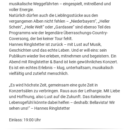
musikalische Weggefährten – eingespielt, mitreißend und
voller Energie.
Natürlich dürfen auch die Lieblingsstücke aus den
vergangenen Alben nicht fehlen – „Niederbayern“, „Heller
Schein“, „Heile Welt“ oder „Gardasee“ sind ebenso Teil des
Programms wie der legendäre Überraschungs-Country-
Coversong, der bei keiner Tour fehlt.
Hannes Ringlstetter ist zurück – mit Lust auf Musik,
Geschichten und das echte Leben. Und er will eins: sein
Publikum wieder live erleben, mitnehmen und begeistern. Ein
Abend mit Ringlstetter & Band ist kein gewöhnliches Konzert.
Es ist ein echtes Erlebnis – klug, unterhaltsam, musikalisch
vielfältig und zutiefst menschlich.
„Es wird höchste Zeit, gemeinsam eine gute Zeit in
Konzertsälen zu verbringen. Raus aus der Lethargie. Mit Liebe
und Hoffnung, also Lust auf die Zukunft. Das italienische
Lebensgefühl könnte dabei helfen – deshalb: Bellavista! Wir
sehen uns!“ – Hannes Ringlstetter
Einlass: 19:00 Uhr