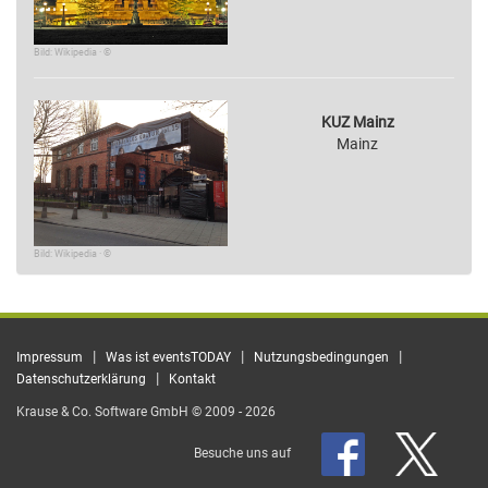
Bild: Wikipedia · ©
KUZ Mainz
Mainz
Bild: Wikipedia · ©
|
|
|
Impressum
Was ist eventsTODAY
Nutzungsbedingungen
|
Datenschutzerklärung
Kontakt
Krause & Co. Software GmbH © 2009 - 2026
Besuche uns auf