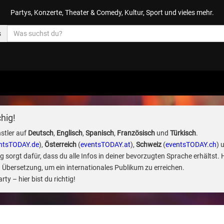
Partys, Konzerte, Theater & Comedy, Kultur, Sport und vieles mehr.
s
hig!
stler auf
Deutsch
,
Englisch
,
Spanisch
,
Französisch
und
Türkisch
.
ntsTODAY.de
),
Österreich
(
eventsTODAY.at
),
Schweiz
(
eventsTODAY.ch
) 
sorgt dafür, dass du alle Infos in deiner bevorzugten Sprache erhältst. 
 Übersetzung, um ein internationales Publikum zu erreichen.
ty – hier bist du richtig!