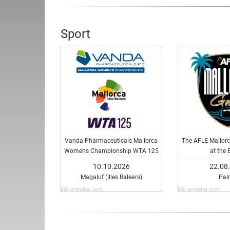
Sport
Vanda Pharmaceuticals Mallorca
The AFLE Mallorc
Womens Championship WTA 125
at the 
10.10.2026
22.08
Magaluf (Illes Balears)
Pal
Bild: entradas.com
Bild: entradas.com