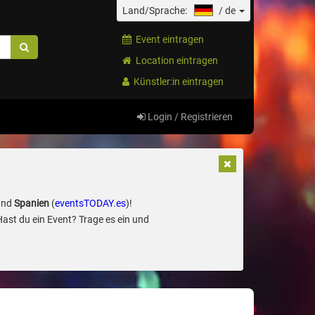
Land/Sprache:
/
de
Event eintragen
Location eintragen
Künstler:in eintragen
Login / Registrieren
und
Spanien
(
eventsTODAY.es
)!
Hast du ein Event? Trage es ein und