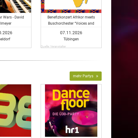
tar Wars - David
Benefizkonzert Afrikor meets
llmeyer
Buschorchester “Voices and
Percussion”
0.2026
07.11.2026
eldorf
Tübingen
Quelle: Veranstalter
mehr Partys