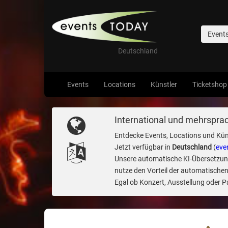
Event
Deutschland
Events
Locations
Künstler
Ticketshop
International und mehrsprac
Entdecke Events, Locations und Kün
Jetzt verfügbar in
Deutschland
(
eve
Unsere automatische KI-Übersetzung 
nutze den Vorteil der automatischen
Egal ob Konzert, Ausstellung oder Par