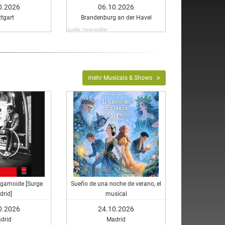
Dürrenmatt
0.2026
06.10.2026
ttgart
Brandenburg an der Havel
Quelle: Veranstalter
mehr Musicals & Shows
pegamoide [Surge
Sueño de una noche de verano, el
drid]
musical
0.2026
24.10.2026
drid
Madrid