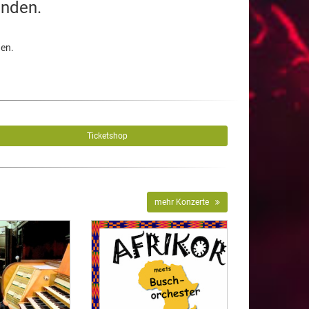
unden.
den.
Ticketshop
mehr Konzerte