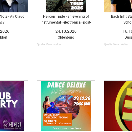
ote - Ali Claudi
Helicon Triple - an evening of
Bach trifft S
acy
instrumental–electronica–post-
Scho
rock
.2026
24.10.2026
16.1
ldorf
Oldenburg
Düss
Quelle: Veranstalter
Quelle: Veranstalter