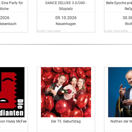
 Eine Party für
DANCE DELUXE 3.0/Ü40 -
Belle Epoche pr
liche
Sitzplatz
ReO
.2026
09.10.2026
30.0
iesenbach
Neuenhagen
Wol
Quelle: Veranstalter
Quelle: Veranstalter
" von Haley McFee
Der 75. Geburtstag
Nathan der W
-