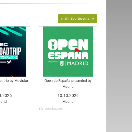
mehr Sportevents
dtrip by Movistar
Open de España presented by
Madrid
9.2026
10.10.2026
drid
Madrid
Bild: entradas.com