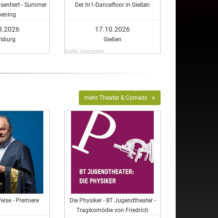
äsentiert - Summer
Der hr1-Dancefloor in Gießen
pening
8.2026
17.10.2026
fsburg
Gießen
Quelle: Veranstalter
mehr Theater & Comedy
eise - Premiere
Die Physiker - BT Jugendtheater -
Tragikomödie von Friedrich