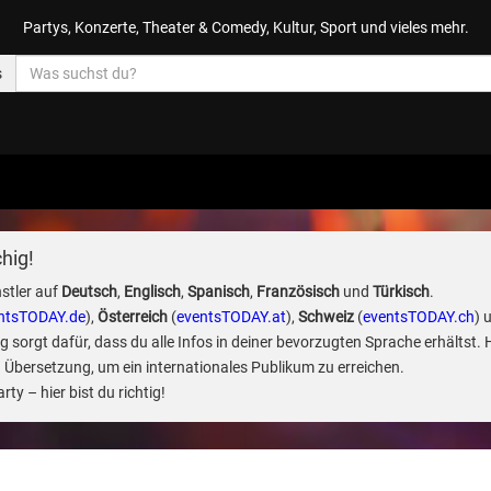
Partys, Konzerte, Theater & Comedy, Kultur, Sport und vieles mehr.
s
hig!
stler auf
Deutsch
,
Englisch
,
Spanisch
,
Französisch
und
Türkisch
.
ntsTODAY.de
),
Österreich
(
eventsTODAY.at
),
Schweiz
(
eventsTODAY.ch
) 
sorgt dafür, dass du alle Infos in deiner bevorzugten Sprache erhältst. 
 Übersetzung, um ein internationales Publikum zu erreichen.
ty – hier bist du richtig!