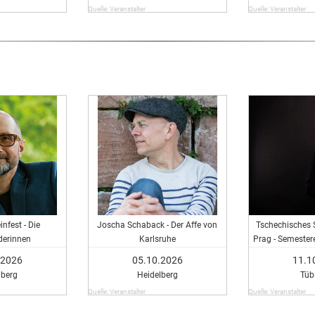
Quelle: Veranstalter
Quelle: Veranstalter
infest - Die
Joscha Schaback - Der Affe von
Tschechisches 
derinnen
Karlsruhe
Prag - Semester
.2026
05.10.2026
11.1
lberg
Heidelberg
Tüb
Quelle: Veranstalter
Quelle: Veranstalter