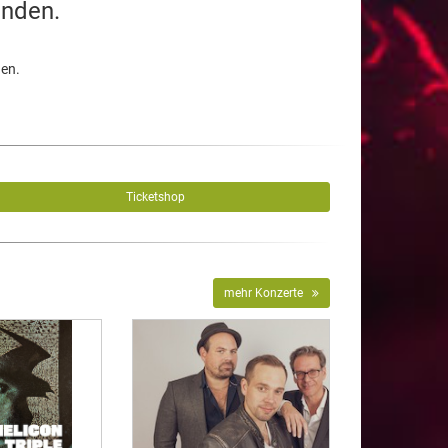
unden.
den.
Ticketshop
mehr Konzerte