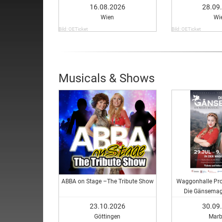
in Vienna
16.08.2026
28.09
Wien
Wi
Bild: OETicket
Bild: OETicket
Musicals & Shows
ABBA on Stage –The Tribute Show
Waggonhalle Pro
Die Gänsemagd
Musi
23.10.2026
30.09
Göttingen
Marb