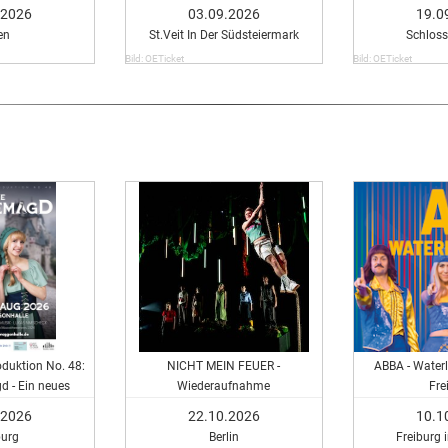
.2026
03.09.2026
19.0
en
St.Veit In Der Südsteiermark
Schlos
Bild: OETicket
Bild: OETicket
duktion No. 48:
NICHT MEIN FEUER -
ABBA - Water
 - Ein neues
Wiederaufnahme
Fre
cal
.2026
22.10.2026
10.1
urg
Berlin
Freiburg 