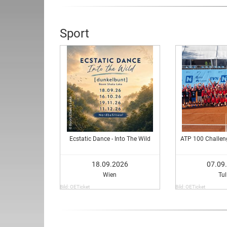
Sport
Ecstatic Dance - Into The Wild
ATP 100 Challeng
18.09.2026
07.09
Wien
Tul
Bild: OETicket
Bild: OETicket