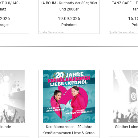
E 3.0/Ü40 -
LA BOUM - Kultparty der 80er, 90er
TANZ CAFÉ – E
latz
und 2000er
ta
.2026
19.09.2026
16.1
hagen
Potsdam
Po
Quelle: Veranstalter
Quelle: Veranstalter
elrunde
Kernölamazonen - 20 Jahre
Günther Lain
Kernölamazonen Liebe & Kernöl