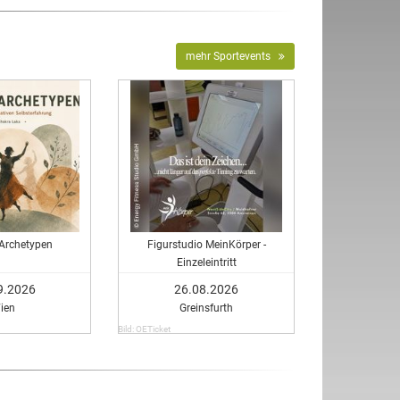
mehr Sportevents
 Archetypen
Figurstudio MeinKörper -
Einzeleintritt
9.2026
26.08.2026
ien
Greinsfurth
Bild: OETicket