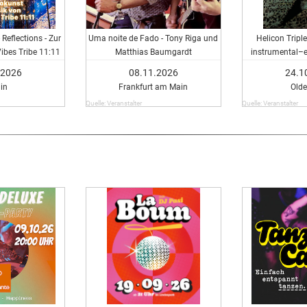
 Reflections - Zur
Uma noite de Fado - Tony Riga und
Helicon Triple
ibes Tribe 11:11
Matthias Baumgardt
instrumental–e
r
.2026
08.11.2026
24.1
lin
Frankfurt am Main
Old
Quelle: Veranstalter
Quelle: Veranstalter