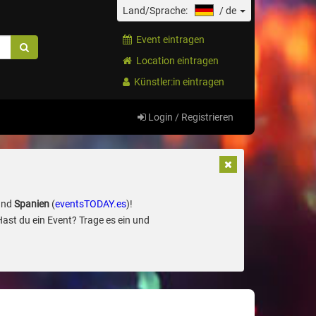
Land/Sprache:
/
de
Event eintragen
Location eintragen
Künstler:in eintragen
Login / Registrieren
und
Spanien
(
eventsTODAY.es
)!
Hast du ein Event? Trage es ein und