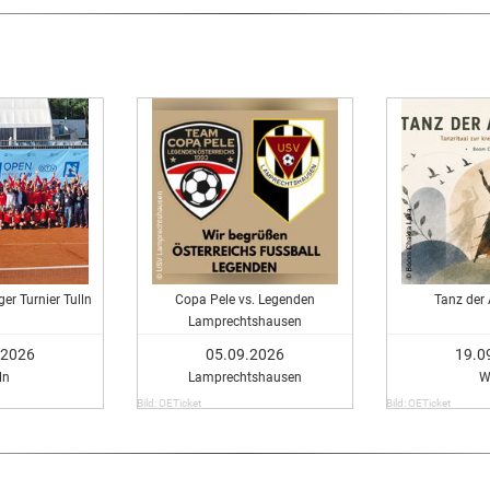
er Turnier Tulln
Copa Pele vs. Legenden
Tanz der
Lamprechtshausen
.2026
05.09.2026
19.0
ln
Lamprechtshausen
W
Bild: OETicket
Bild: OETicket