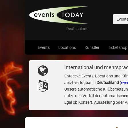
Event
Deutschland
Events
Locations
Künstler
Ticketshop
International und mehrsprac
Entdecke Events, Locations und Kün
Jetzt verfügbar in
Deutschland
(
eve
Unsere automatische KI-Übersetzung 
nutze den Vorteil der automatischen
Egal ob Konzert, Ausstellung oder Par