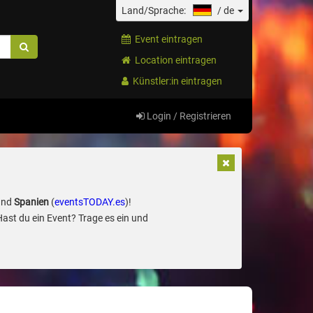
Land/Sprache:
/
de
Event eintragen
Location eintragen
Künstler:in eintragen
Login / Registrieren
und
Spanien
(
eventsTODAY.es
)!
Hast du ein Event? Trage es ein und