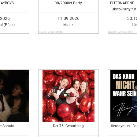
LAYBOYS
90/2000er Party
ELTERNABEND Lör
Disco-Party fü
eure Freund:i
.2026
11.09.2026
30.1
l (Pfalz)
Mainz
Lö
Quelle: Veranstalter
Quelle: Veranstalter
e Sonata
Der 75. Geburtstag
Hieronymus - B