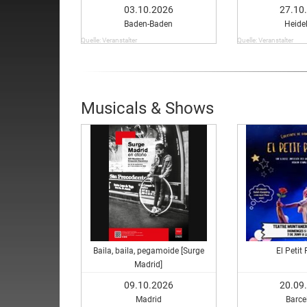
für jung und alt
03.10.2026
27.10
Baden-Baden
Heide
Quelle: Veranstalter
Quelle: Veranstalter
Musicals & Shows
Baila, baila, pegamoide [Surge
El Petit
Madrid]
09.10.2026
20.09
Madrid
Barce