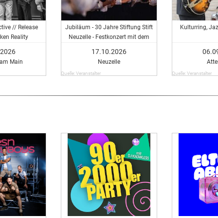
tive // Release
Jubiläum - 30 Jahre Stiftung Stift
Kulturring, J
ken Reality
Neuzelle - Festkonzert mit dem
Poznaner Knabenchor
.2026
17.10.2026
06.0
 am Main
Neuzelle
Att
Quelle: Veranstalter
Quelle: Veranstalter