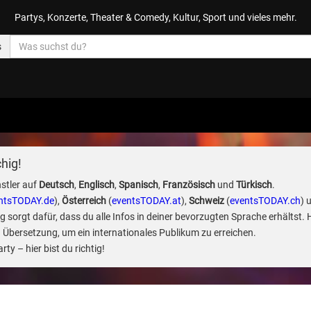
Partys, Konzerte, Theater & Comedy, Kultur, Sport und vieles mehr.
s
hig!
stler auf
Deutsch
,
Englisch
,
Spanisch
,
Französisch
und
Türkisch
.
ntsTODAY.de
),
Österreich
(
eventsTODAY.at
),
Schweiz
(
eventsTODAY.ch
) 
sorgt dafür, dass du alle Infos in deiner bevorzugten Sprache erhältst. 
 Übersetzung, um ein internationales Publikum zu erreichen.
ty – hier bist du richtig!