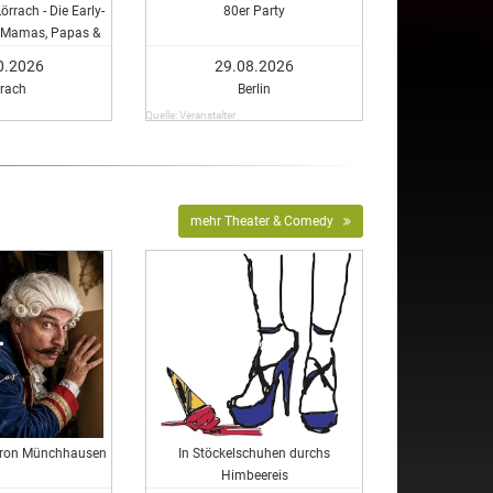
rach - Die Early-
80er Party
r Mamas, Papas &
nnen in Lörrach!
0.2026
29.08.2026
rrach
Berlin
Quelle: Veranstalter
mehr Theater & Comedy
aron Münchhausen
In Stöckelschuhen durchs
Himbeereis