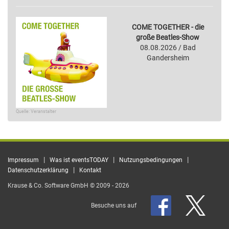
COME TOGETHER - die
große Beatles-Show
08.08.2026 / Bad
Gandersheim
Quelle: Veranstalter
|
|
|
Impressum
Was ist eventsTODAY
Nutzungsbedingungen
|
Datenschutzerklärung
Kontakt
Krause & Co. Software GmbH © 2009 - 2026
Besuche uns auf