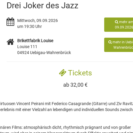
Drei Joker des Jazz
Mittwoch, 09.09.2026
mehr a
um 19:30 Uhr
09.09.202
Brikettfabrik Louise
mehr in Uebi
Louise 111
Wahrenbrüc
04924 Uebigau-Wahrenbrück
Tickets
ab 32,00 €
rtuosen Vincent Peirani mit Federico Casagrande (Gitarre) und Ziv Ravit
erlebnis mit einer Vielzahl an lebendigen und individuellen Sounds zwisc
ären Films: atmosphärisch dicht, rhythmisch prägnant und von großer