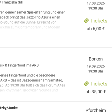
© Franziska Gill
17.08.2026
19:30 Uhr
ren gemeinsamer Spielerfahrung und einer
Gepäck bringt das Jazz-Trio Azuria einen
Tickets
io-Sound auf die Bühne. Er reicht von
rock hin zum Contemporary und Modern
ab 6,00 €
er drei Mainzer ist aufgeräumt und
nem besonderen Gespür für dynamische
emeinsame Improvisationen, die jedes
 besonderen Erlebnis machen.
k (E-Gitarre), Niklas Schumacher
Jurij Espenschied (Schlagzeug).
Borken
ik & Fingerfood im FARB
19.09.2026
Uhr
19:30 Uhr
feines Fingerfood und die besondere
ARB – das ist Jazzgenuss³ am Samstag,
Tickets
6. Ab 19:30 Uhr füllt sich das Forum Altes
igen Rhythmen, groovigen Sounds und
ab 35,00 €
lichkeiten. Ein Abend, der den
benso anspricht wie die Ohren.
itzky/Janke
Pforzheim
 Auftakt gestaltet das Barbara Barth &