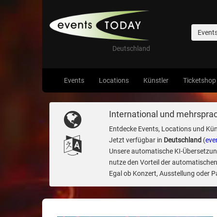
Event
Deutschland
Events
Locations
Künstler
Ticketshop
International und mehrsprac
Entdecke Events, Locations und Kün
Jetzt verfügbar in
Deutschland
(
eve
Unsere automatische KI-Übersetzung 
nutze den Vorteil der automatischen
Egal ob Konzert, Ausstellung oder Par