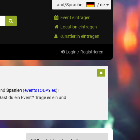
Land/Sprache:
/
de
Event eintragen
Location eintragen
Künstler:in eintragen
Login / Registrieren
und
Spanien
(
eventsTODAY.es
)!
Hast du ein Event? Trage es ein und