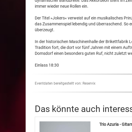
dynamischer Bandbreite. Das Akkordeon steht im Zen
immer wieder neue Rollen ein.
Der Titel »Jokers« verweist auf ein musikalisches Prin
das Zusammenspiel lebendig und überraschend. So en
überzeugt.
In der historischen Maschinenhalle der Brikettfabrik 
Tradition fort, die dort vor fünf Jahren mit einem Auf
Domsdorf einen besonders guten Ruf, nicht zuletzt 
Einlass 18:30
Eventdaten bereitgestellt von: Reservix
Das könnte auch interes
Trio Azuria - Gita