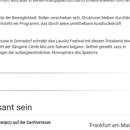
trum, wird aber in seinem Klangspektrum durch Effekte erweitert und n
zip der Beweglichkeit: Rollen verschieben sich, Strukturen bleiben durchläs
tsteht ein Programm, das durch seine unmittelbare Ausdruckskraft
Louise in Domsdorf schreibt das Lausitz Festival mit diesem Trioabend ein
tritt der Sängerin Cécile McLorin Salvant begann. Seither genießt Jazz in
wegen der außergewöhnlichen Atmosphäre des Spielorts.
sant sein
rrenjazz auf der Dachterrasse
Frankfurt am Mai