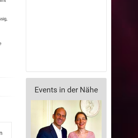
immt
sig,
e
Events in der Nähe
n