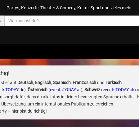
Partys, Konzerte, Theater & Comedy, Kultur, Sport und vieles mehr.
s
hig!
stler auf
Deutsch
,
Englisch
,
Spanisch
,
Französisch
und
Türkisch
.
ntsTODAY.de
),
Österreich
(
eventsTODAY.at
),
Schweiz
(
eventsTODAY.ch
) 
sorgt dafür, dass du alle Infos in deiner bevorzugten Sprache erhältst. 
 Übersetzung, um ein internationales Publikum zu erreichen.
ty – hier bist du richtig!