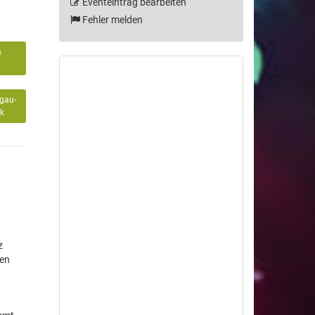
Eventeintrag bearbeiten
Fehler melden
m
6
gau-
k
z
hen