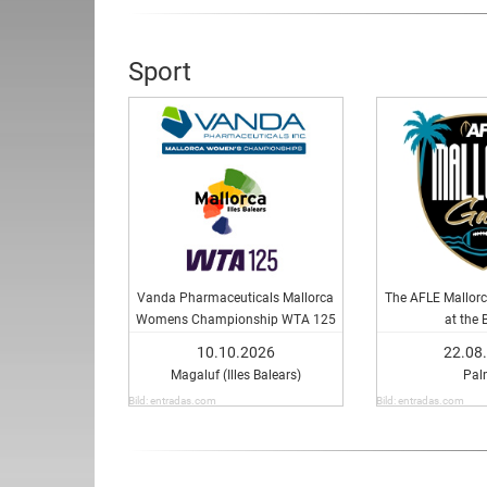
Sport
Vanda Pharmaceuticals Mallorca
The AFLE Mallorc
Womens Championship WTA 125
at the 
10.10.2026
22.08
Magaluf (Illes Balears)
Pal
Bild: entradas.com
Bild: entradas.com