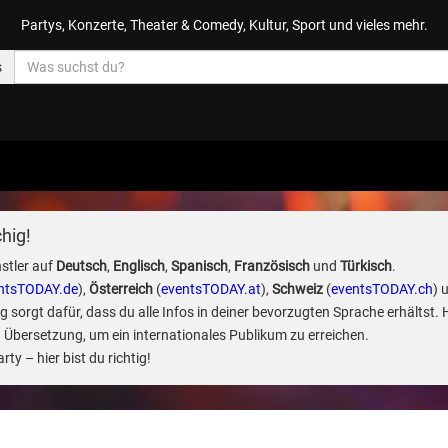
Partys, Konzerte, Theater & Comedy, Kultur, Sport und vieles mehr.
s
hig!
stler auf
Deutsch
,
Englisch
,
Spanisch
,
Französisch
und
Türkisch
.
ntsTODAY.de
),
Österreich
(
eventsTODAY.at
),
Schweiz
(
eventsTODAY.ch
) 
sorgt dafür, dass du alle Infos in deiner bevorzugten Sprache erhältst. 
 Übersetzung, um ein internationales Publikum zu erreichen.
ty – hier bist du richtig!