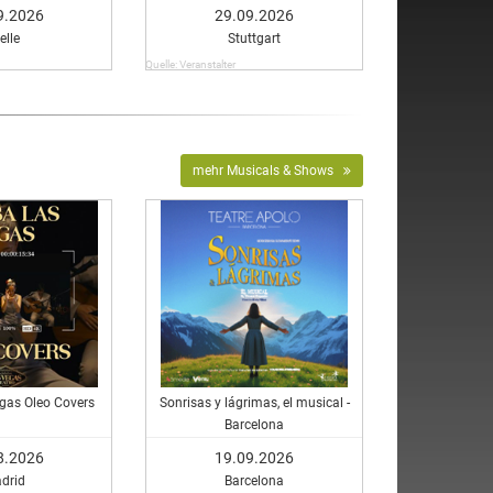
giner
9.2026
29.09.2026
elle
Stuttgart
Quelle: Veranstalter
mehr Musicals & Shows
gas Oleo Covers
Sonrisas y lágrimas, el musical -
Barcelona
8.2026
19.09.2026
drid
Barcelona