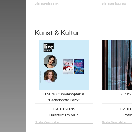
Bild: entradas.com
Bild: entradas.com
Kunst & Kultur
LESUNG: "Gnadenopfer" &
Zurück 
"Bachelorette Party"
09.10.2026
02.10
Frankfurt am Main
Pots
Quelle: Veranstalter
Quelle: Veranstalter