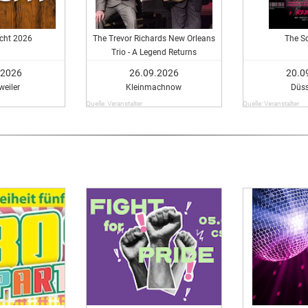
acht 2026
The Trevor Richards New Orleans
The S
Trio - A Legend Returns
.2026
26.09.2026
20.0
eiler
Kleinmachnow
Düss
Quelle: Veranstalter
Quelle: Veranstalter