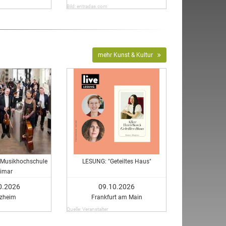
Bild: entradas.com
mehr Kunst & Kultur
r Musikhochschule
LESUNG: "Geteiltes Haus"
imar
0.2026
09.10.2026
rzheim
Frankfurt am Main
Quelle: Veranstalter