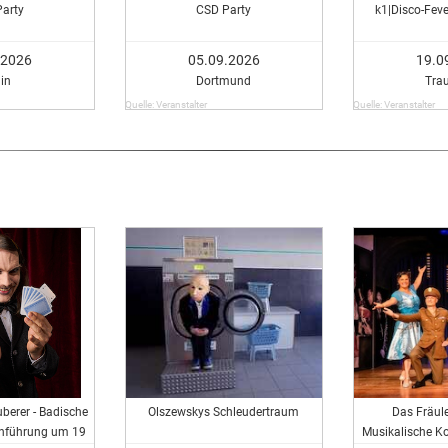
Party
CSD Party
k1|Disco-Feve
.2026
05.09.2026
19.0
lin
Dortmund
Tra
Quelle: Veranstalter
Quelle: Veranstalter
berer - Badische
Olszewskys Schleudertraum
Das Fräul
inführung um 19
Musikalische K