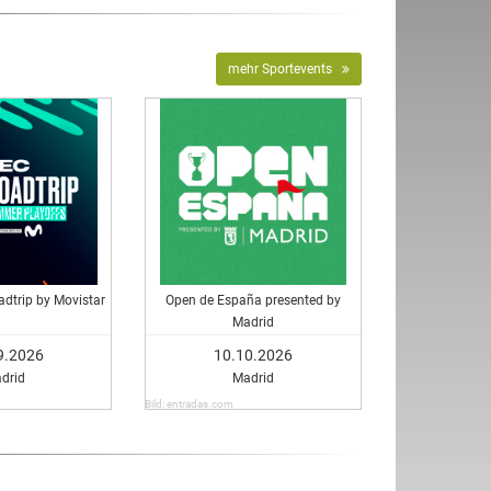
mehr Sportevents
dtrip by Movistar
Open de España presented by
Madrid
9.2026
10.10.2026
drid
Madrid
Bild: entradas.com