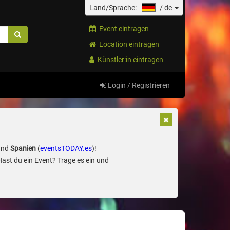
Land/Sprache:
/
de
Event eintragen
Location eintragen
Künstler:in eintragen
Login / Registrieren
und
Spanien
(
eventsTODAY.es
)!
Hast du ein Event? Trage es ein und