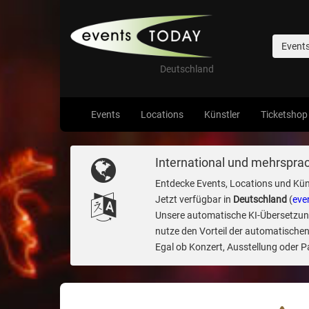
Event
Deutschland
Events
Locations
Künstler
Ticketshop
International und mehrsprac
Entdecke Events, Locations und Kün
Jetzt verfügbar in
Deutschland
(
eve
Unsere automatische KI-Übersetzung 
nutze den Vorteil der automatischen
Egal ob Konzert, Ausstellung oder Par