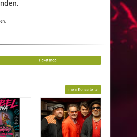
unden.
den.
Ticketshop
mehr Konzerte