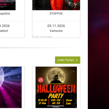
oapGirls
STOPPOK
9.2026
05.11.2026
eldorf
Karlsruhe
Quelle: Veranstalter
mehr Partys