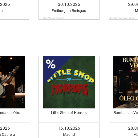
r
Ye
.2026
30.10.2026
29.0
ten
Freiburg im Breisgau
M
Quelle: Veranstalter
Quelle: Veranstalter
nda del Otro
Little Shop of Horrors
Rumba Las Ve
.2026
16.10.2026
28.0
a Cabrera
Madrid
Ma