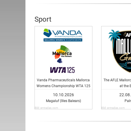
Sport
Vanda Pharmaceuticals Mallorca
The AFLE Mallorc
Womens Championship WTA 125
at the 
10.10.2026
22.08
Magaluf (Illes Balears)
Pal
Bild: entradas.com
Bild: entradas.com