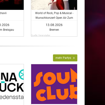
havii
World of Rock, Pop & Musical -
Wunschkonzert Open Air Zum
Kuhhirten Bremen - Juke-Box-
0.2026
13.08.2026
Konzert - Musical meets Rock &
im Breisgau
Bremen
Pop
Quelle: Veranstalter
mehr Partys