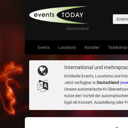
Event
Deutschland
Events
Locations
Künstler
Ticketshop
International und mehrsprac
Entdecke Events, Locations und Kün
Jetzt verfügbar in
Deutschland
(
eve
Unsere automatische KI-Übersetzung 
nutze den Vorteil der automatischen
Egal ob Konzert, Ausstellung oder Par