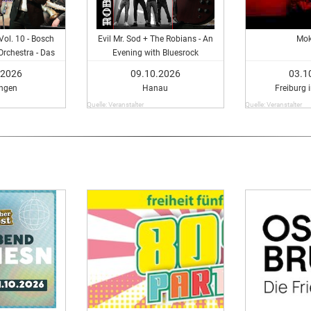
Vol. 10 - Bosch
Evil Mr. Sod + The Robians - An
Mok
rchestra - Das
Evening with Bluesrock
it Roland Baisch
.2026
09.10.2026
03.1
al Guest
ingen
Hanau
Freiburg 
Quelle: Veranstalter
Quelle: Veranstalter