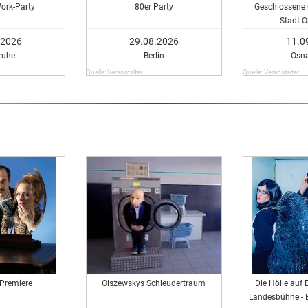
Work-Party
80er Party
Geschlossene 
Stadt 
.2026
29.08.2026
11.0
ruhe
Berlin
Osn
Quelle: Veranstalter
Quelle: Veranstalter
 Premiere
Olszewskys Schleudertraum
Die Hölle auf 
Landesbühne - 