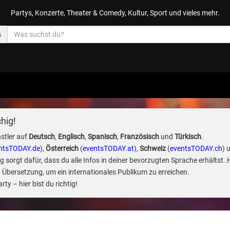
Partys, Konzerte, Theater & Comedy, Kultur, Sport und vieles mehr.
s
hig!
stler auf
Deutsch
,
Englisch
,
Spanisch
,
Französisch
und
Türkisch
.
ntsTODAY.de
),
Österreich
(
eventsTODAY.at
),
Schweiz
(
eventsTODAY.ch
) 
sorgt dafür, dass du alle Infos in deiner bevorzugten Sprache erhältst. 
 Übersetzung, um ein internationales Publikum zu erreichen.
ty – hier bist du richtig!