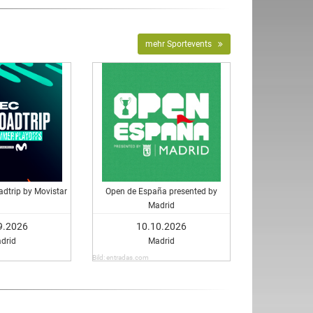
mehr Sportevents
dtrip by Movistar
Open de España presented by
Madrid
9.2026
10.10.2026
drid
Madrid
Bild: entradas.com