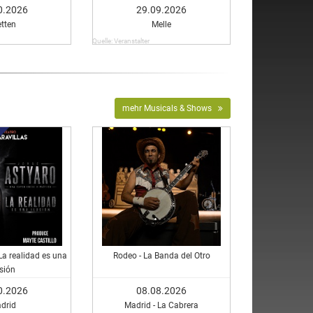
Uhr
Yeginer
0.2026
29.09.2026
etten
Melle
Quelle: Veranstalter
mehr Musicals & Shows
La realidad es una
Rodeo - La Banda del Otro
usión
0.2026
08.08.2026
drid
Madrid - La Cabrera