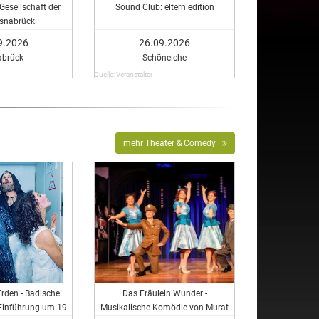
Gesellschaft der
Sound Club: eltern edition
Osnabrück
9.2026
26.09.2026
abrück
Schöneiche
Quelle: Veranstalter
mehr Theater & Comedy
Erden - Badische
Das Fräulein Wunder -
Einführung um 19
Musikalische Komödie von Murat