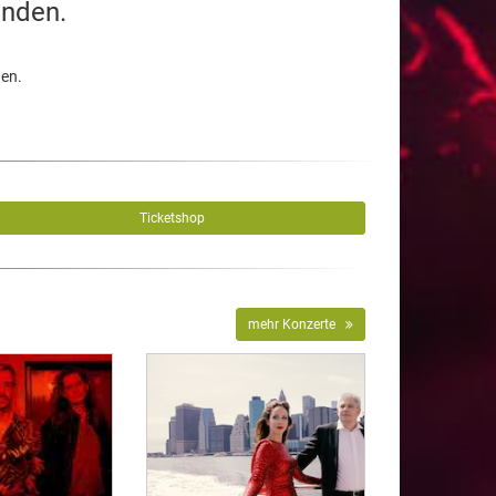
unden.
den.
Ticketshop
mehr Konzerte