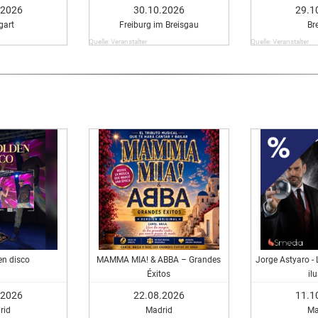
.2026
30.10.2026
29.1
gart
Freiburg im Breisgau
Br
Quelle: Veranstalter
Quelle: Veranstalter
en disco
MAMMA MIA! & ABBA – Grandes
Jorge Astyaro - 
Éxitos
il
.2026
22.08.2026
11.1
rid
Madrid
Ma