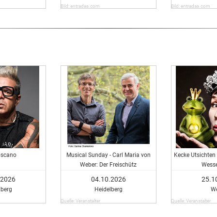
Bild: entradas.com
Bild: entradas.com
oscano
Musical Sunday - Carl Maria von
Kecke Utsichten 
Weber: Der Freischütz
Wesse
.2026
04.10.2026
25.1
lberg
Heidelberg
W
Quelle: Veranstalter
Quelle: Veranstalter