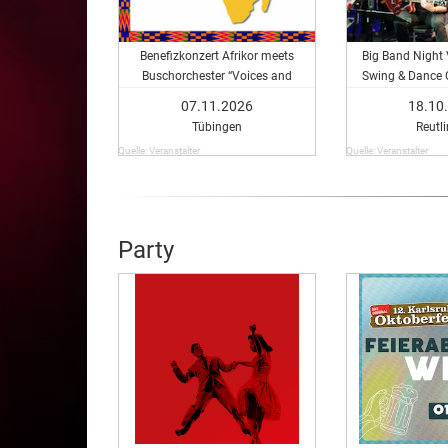
Benefizkonzert Afrikor meets
Big Band Night 
Buschorchester “Voices and
Swing & Dance O
Percussion”
große Jubiläum m
07.11.2026
18.10
als Speci
Tübingen
Reutl
Quelle: Veranstalter
Quelle: Veranstalter
Party