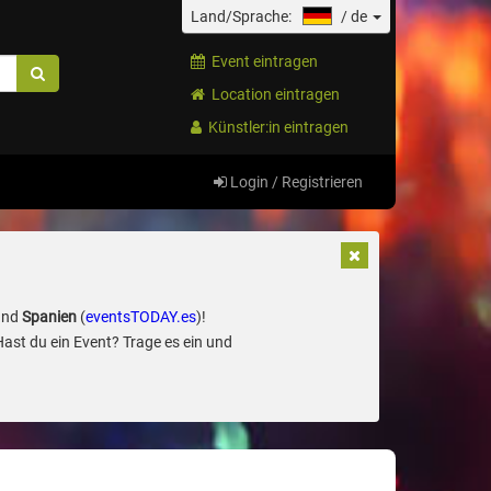
Land/Sprache:
/
de
Event eintragen
Location eintragen
Künstler:in eintragen
Login / Registrieren
und
Spanien
(
eventsTODAY.es
)!
Hast du ein Event? Trage es ein und