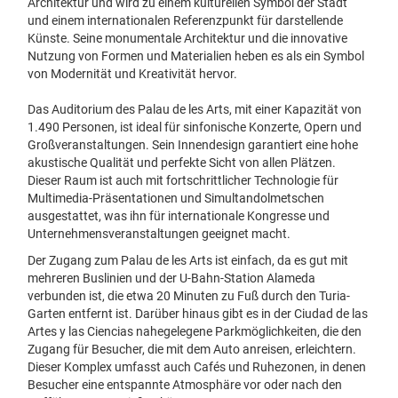
Architektur und wird zu einem kulturellen Symbol der Stadt
und einem internationalen Referenzpunkt für darstellende
Künste. Seine monumentale Architektur und die innovative
Nutzung von Formen und Materialien heben es als ein Symbol
von Modernität und Kreativität hervor.
Das Auditorium des Palau de les Arts, mit einer Kapazität von
1.490 Personen, ist ideal für sinfonische Konzerte, Opern und
Großveranstaltungen. Sein Innendesign garantiert eine hohe
akustische Qualität und perfekte Sicht von allen Plätzen.
Dieser Raum ist auch mit fortschrittlicher Technologie für
Multimedia-Präsentationen und Simultandolmetschen
ausgestattet, was ihn für internationale Kongresse und
Unternehmensveranstaltungen geeignet macht.
Der Zugang zum Palau de les Arts ist einfach, da es gut mit
mehreren Buslinien und der U-Bahn-Station Alameda
verbunden ist, die etwa 20 Minuten zu Fuß durch den Turia-
Garten entfernt ist. Darüber hinaus gibt es in der Ciudad de las
Artes y las Ciencias nahegelegene Parkmöglichkeiten, die den
Zugang für Besucher, die mit dem Auto anreisen, erleichtern.
Dieser Komplex umfasst auch Cafés und Ruhezonen, in denen
Besucher eine entspannte Atmosphäre vor oder nach den