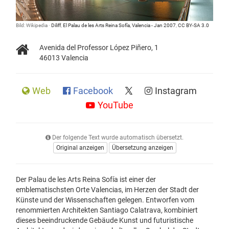
Bild: Wikipedia ·
Diliff
,
El Palau de les Arts Reina Sofía, Valencia - Jan 2007
,
CC BY-SA 3.0
Avenida del Professor López Piñero, 1
46013 Valencia
Web
Facebook
Instagram
YouTube
Der folgende Text wurde automatisch übersetzt.
Original anzeigen
Übersetzung anzeigen
Der Palau de les Arts Reina Sofía ist einer der
emblematischsten Orte Valencias, im Herzen der Stadt der
Künste und der Wissenschaften gelegen. Entworfen vom
renommierten Architekten Santiago Calatrava, kombiniert
dieses beeindruckende Gebäude Kunst und futuristische