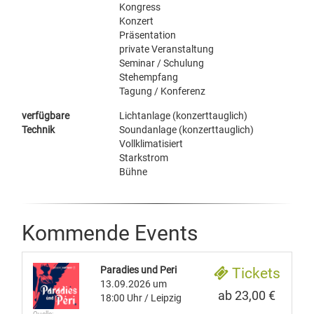
Kongress
Konzert
Präsentation
private Veranstaltung
Seminar / Schulung
Stehempfang
Tagung / Konferenz
verfügbare
Lichtanlage (konzerttauglich)
Technik
Soundanlage (konzerttauglich)
Vollklimatisiert
Starkstrom
Bühne
Kommende Events
Paradies und Peri
Tickets
13.09.2026
um
ab 23,00 €
18:00 Uhr
/ Leipzig
Quelle: