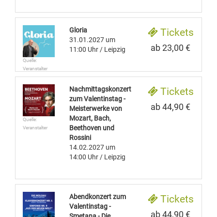
Gloria
Tickets
31.01.2027
um
ab 23,00 €
11:00 Uhr
/ Leipzig
Quelle:
Veranstalter
Nachmittagskonzert
Tickets
zum Valentinstag -
ab 44,90 €
Meisterwerke von
Mozart, Bach,
Quelle:
Beethoven und
Veranstalter
Rossini
14.02.2027
um
14:00 Uhr
/ Leipzig
Abendkonzert zum
Tickets
Valentinstag -
ab 44,90 €
Smetana - Die