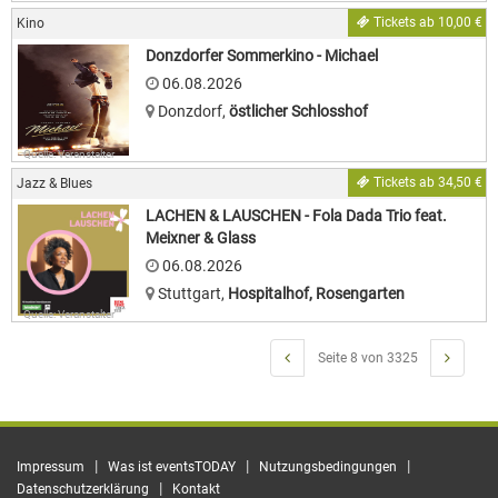
Tickets ab 10,00 €
Kino
Donzdorfer Sommerkino - Michael
06.08.2026
Donzdorf
,
östlicher Schlosshof
Quelle: Veranstalter
Tickets ab 34,50 €
Jazz & Blues
LACHEN & LAUSCHEN - Fola Dada Trio feat.
Meixner & Glass
06.08.2026
Stuttgart
,
Hospitalhof, Rosengarten
Quelle: Veranstalter
Seite 8 von 3325
|
|
|
Impressum
Was ist eventsTODAY
Nutzungsbedingungen
|
Datenschutzerklärung
Kontakt