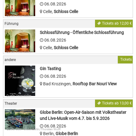
06.08.2026
Celle
,
Schloss Celle
Quelle: Veranstalter
Tickets ab 12,00 €
Führung
Schlossführung - Öffentliche Schlossführung
06.08.2026
Celle
,
Schloss Celle
Quelle: Veranstalter
Tickets
andere
Gin Tasting
06.08.2026
Bad Krozingen
,
Rooftop Bar Nouri View
Quelle: Veranstalter
Tickets ab 13,00 €
Theater
Globe Berlin: Open-Air-Saison mit Volkstheater
und Live-Musik vom 4.7. bis 5.9.2026
06.08.2026
Quelle: User · Globe Berlin/Thorsten Wulff
Berlin
,
Globe Berlin