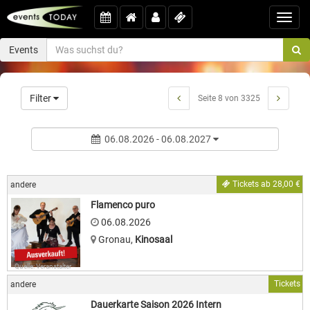
Toggl
navig
Events
Filter
Seite 8 von 3325
06.08.2026 - 06.08.2027
Tickets ab 28,00 €
andere
Flamenco puro
06.08.2026
Gronau
,
Kinosaal
Quelle: Veranstalter
Tickets
andere
Dauerkarte Saison 2026 Intern