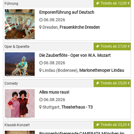
Tickets ab 12,00 €
Führung
Emporenführung auf Deutsch
06.08.2026
Dresden
,
Frauenkirche Dresden
Quelle: Veranstalter
Tickets ab 27,00 €
Oper & Operette
Die Zauberflöte - Oper von W.A. Mozart
06.08.2026
Lindau (Bodensee)
,
Marionettenoper Lindau
Quelle: Veranstalter
Tickets ab 25,00 €
Comedy
Alles muss raus!
06.08.2026
Stuttgart
,
Theaterhaus - T3
Quelle: Veranstalter
Tickets ab 23,20 €
Klassik-Konzert
Brunnenhofserenade CAMERATA München im