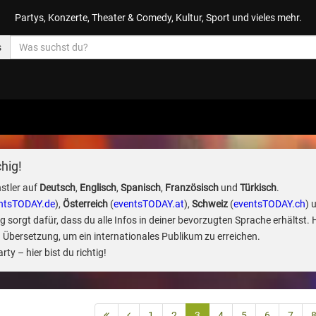
Partys, Konzerte, Theater & Comedy, Kultur, Sport und vieles mehr.
s
hig!
stler auf
Deutsch
,
Englisch
,
Spanisch
,
Französisch
und
Türkisch
.
ntsTODAY.de
),
Österreich
(
eventsTODAY.at
),
Schweiz
(
eventsTODAY.ch
) 
sorgt dafür, dass du alle Infos in deiner bevorzugten Sprache erhältst. 
 Übersetzung, um ein internationales Publikum zu erreichen.
ty – hier bist du richtig!
1
2
3
4
5
6
7