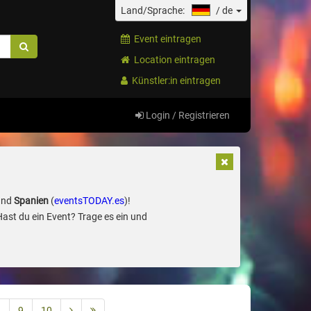
Land/Sprache:
/
de
Event eintragen
Location eintragen
Künstler:in eintragen
Login / Registrieren
und
Spanien
(
eventsTODAY.es
)!
Hast du ein Event? Trage es ein und
8
9
10