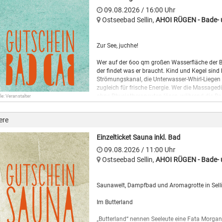
große Liegewiese. Für kleinere Kinder stehen d
09.08.2026
/ 16:00
Uhr
Wer will, kann bei dem spannenden Spaßprog
Ostseebad Sellin
,
AHOI RÜGEN - Bade- u
Zur See, juchhe!
Wer auf der 6oo qm großen Wasserfläche der 
der findet was er braucht. Kind und Kegel sind
Strömungskanal, die Unterwasser-Whirl-Liegen
zugleich für frische Energie. Wer die Massage
ohne Physiotherapeuten lösen, während die B
le: Veranstalter
führt zum 135 qm großen temperierten Außenbe
Und während die Kinder im Wasser jubeln, erh
ere
erwartet die Besucher des AHOI! Rügen eine me
aufregenden Licht- und Toneffekten. Tiefe En
Einzelticket Sauna inkl. Bad
temperierter Whirlpool aktiviert die Sinne. Daz
große Liegewiese. Für kleinere Kinder stehen d
09.08.2026
/ 11:00
Uhr
Wer will, kann bei dem spannenden Spaßprog
Ostseebad Sellin
,
AHOI RÜGEN - Bade- u
Saunawelt, Dampfbad und Aromagrotte in Sell
Im Butterland
„Butterland“ nennen Seeleute eine Fata Morgan