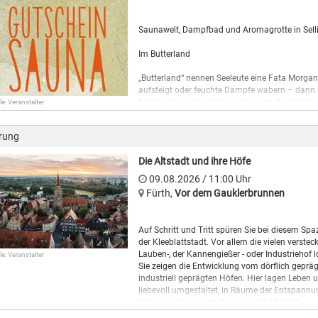
Saunawelt, Dampfbad und Aromagrotte in Sell
Im Butterland
„Butterland“ nennen Seeleute eine Fata Morgan
aufsteigt oder feuchte Dämpfe wabern – dann 
häsig, wie die Seeleute sagen, wenn das Wette
le: Veranstalter
ist. Aber in der Saunalandschaft ist das genau
abzutauchen. Darum dreh‘ mal ordentlich bei,
rung
ab. Geh’ im Dampfbad auf Kaperfahrt und setze
ewigen Ausklamüsern – einfach nur so dasitze
Die Altstadt und ihre Höfe
starren, darum geht es jetzt! Im Solarium lasse
dümpeln im wohligen Wind der Entspannung, w
09.08.2026
/ 11:00
Uhr
Aufgüsse heizen richtig ein und sie kommen, w
Fürth
,
Vor dem Gauklerbrunnen
Gilt je für 4 Stunden, inkl. Bad
Auf Schritt und Tritt spüren Sie bei diesem Spa
der Kleeblattstadt. Vor allem die vielen verste
Lauben-, der Kannengießer - oder Industriehof l
le: Veranstalter
Sie zeigen die Entwicklung vom dörflich geprä
industriell geprägten Höfen. Hier lagen Leben 
liebevoll umgestaltet, in Räume der Entspannu
Weg zu verborgenen Oasen in der Altstadt.