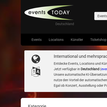
Event
Deutschland
Events
Locations
Künstler
Ticketshop
International und mehrsprac
Entdecke Events, Locations und Kün
Jetzt verfügbar in
Deutschland
(
eve
Unsere automatische KI-Übersetzung 
nutze den Vorteil der automatischen
Egal ob Konzert, Ausstellung oder Par
Kategorie