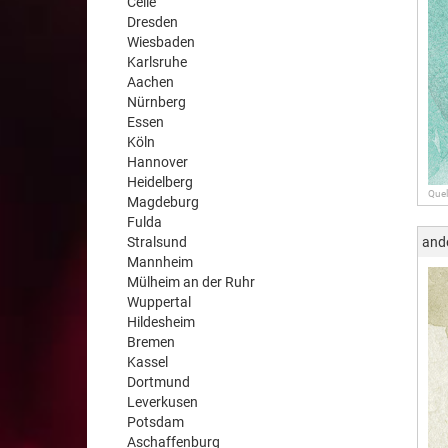
Celle
Dresden
Wiesbaden
Karlsruhe
Aachen
Nürnberg
Essen
Köln
Hannover
Heidelberg
Quel
Magdeburg
Fulda
Stralsund
and
Mannheim
Mülheim an der Ruhr
Wuppertal
Hildesheim
Bremen
Kassel
Dortmund
Leverkusen
Potsdam
Aschaffenburg