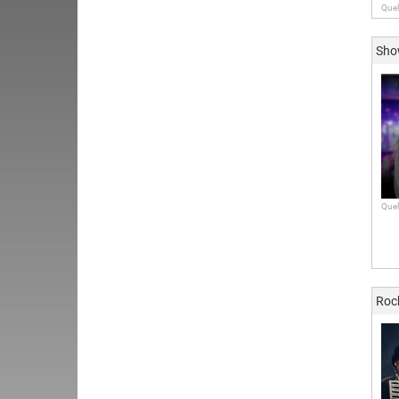
Quel
Sh
Quel
Roc