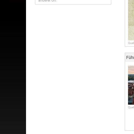
Quel
Füh
Quel