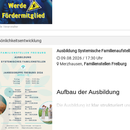
le: Veranstalter
önlichkeitsentwicklung
Ausbildung Systemische Familienaufstell
09.08.2026
/ 17:30
Uhr
Merzhausen
,
Familienstellen Freiburg
Aufbau der Ausbildung
Die Ausbildung ist 
klar strukturiert
 und
Teile
, die jeweils aus 
vier Modulen (i
Selbsterfahrung und Praxis sind eng m