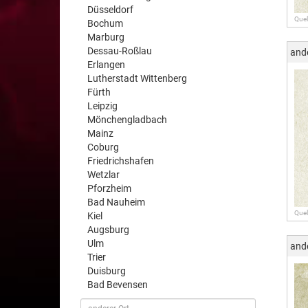
Düsseldorf
Quel
Bochum
Marburg
Dessau-Roßlau
and
Erlangen
Lutherstadt Wittenberg
Fürth
Leipzig
Mönchengladbach
Mainz
Coburg
Friedrichshafen
Wetzlar
Pforzheim
Bad Nauheim
Quel
Kiel
Augsburg
Ulm
and
Trier
Duisburg
Bad Bevensen