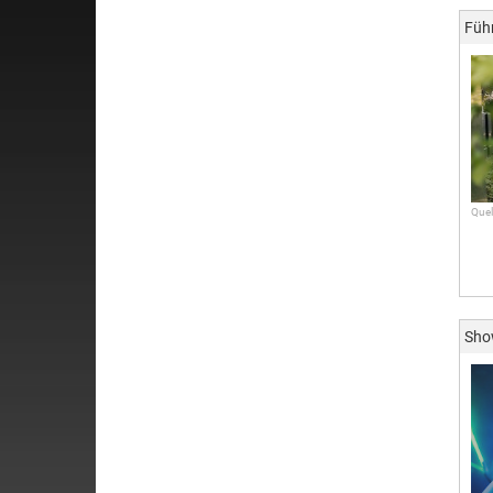
Füh
Quel
Sh