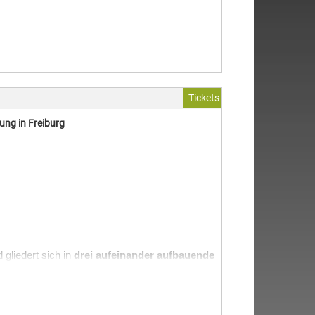
Tickets
ung in Freiburg
 gliedert sich in 
drei aufeinander aufbauende 
nsgesamt 12 Module)
 bestehen. Theorie, 
iteinander verbunden.