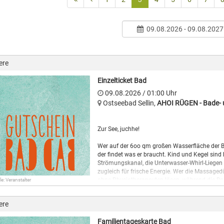
09.08.2026 - 09.08.2027
ere
Einzelticket Bad
09.08.2026
/ 01:00
Uhr
Ostseebad Sellin
,
AHOI RÜGEN - Bade- u
Zur See, juchhe!
Wer auf der 6oo qm großen Wasserfläche der 
der findet was er braucht. Kind und Kegel sind
Strömungskanal, die Unterwasser-Whirl-Liegen
zugleich für frische Energie. Wer die Massage
ohne Physiotherapeuten lösen, während die B
le: Veranstalter
führt zum 135 qm großen temperierten Außenbe
Und während die Kinder im Wasser jubeln, erh
ere
erwartet die Besucher des AHOI! Rügen eine me
aufregenden Licht- und Toneffekten. Tiefe En
Familientageskarte Bad
temperierter Whirlpool aktiviert die Sinne. Daz