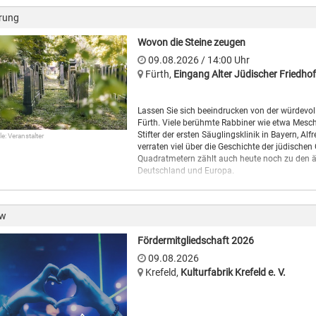
rung
Wovon die Steine zeugen
09.08.2026
/ 14:00
Uhr
Fürth
,
Eingang Alter Jüdischer Friedhof
Lassen Sie sich beeindrucken von der würdevo
Fürth. Viele berühmte Rabbiner wie etwa Mes
Stifter der ersten Säuglingsklinik in Bayern, A
le: Veranstalter
verraten viel über die Geschichte der jüdischen
Quadratmetern zählt auch heute noch zu den ä
Deutschland und Europa.
ow
Fördermitgliedschaft 2026
09.08.2026
Krefeld
,
Kulturfabrik Krefeld e. V.