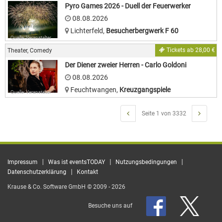
Pyro Games 2026 - Duell der Feuerwerker
08.08.2026
Lichterfeld
,
Besucherbergwerk F 60
Quelle: Veranstalter
Tickets ab 28,00 €
Theater, Comedy
Der Diener zweier Herren - Carlo Goldoni
08.08.2026
Feuchtwangen
,
Kreuzgangspiele
Quelle: Veranstalter
Seite 1 von 3332
|
|
|
Impressum
Was ist eventsTODAY
Nutzungsbedingungen
|
Datenschutzerklärung
Kontakt
Krause & Co. Software GmbH © 2009 - 2026
Besuche uns auf