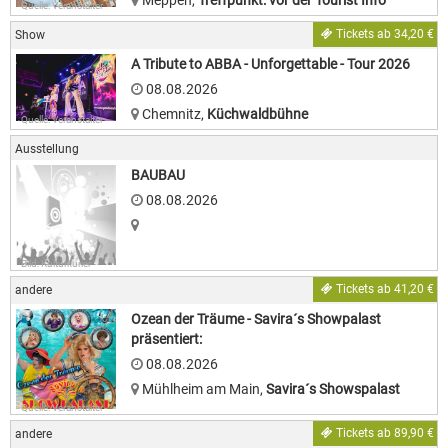
Meppen
,
Treffpunkt: vor der Tourist Info
Quelle: Veranstalter
Tickets ab 34,20 €
Show
A Tribute to ABBA - Unforgettable - Tour 2026
08.08.2026
Chemnitz
,
Küchwaldbühne
Quelle: Veranstalter
Ausstellung
BAUBAU
08.08.2026
Bild: Kulturkurier
Tickets ab 41,20 €
andere
Ozean der Träume - Savira´s Showpalast
präsentiert:
08.08.2026
Mühlheim am Main
,
Savira´s Showspalast
Quelle: Veranstalter
Tickets ab 89,90 €
andere