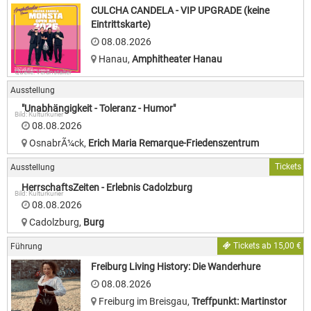
CULCHA CANDELA - VIP UPGRADE (keine
Eintrittskarte)
08.08.2026
Hanau
,
Amphitheater Hanau
Quelle: Veranstalter
Ausstellung
"Unabhängigkeit - Toleranz - Humor"
Bild: Kulturkurier
08.08.2026
OsnabrÃ¼ck
,
Erich Maria Remarque-Friedenszentrum
Tickets
Ausstellung
HerrschaftsZeiten - Erlebnis Cadolzburg
Bild: Kulturkurier
08.08.2026
Cadolzburg
,
Burg
Tickets ab 15,00 €
Führung
Freiburg Living History: Die Wanderhure
08.08.2026
Freiburg im Breisgau
,
Treffpunkt: Martinstor