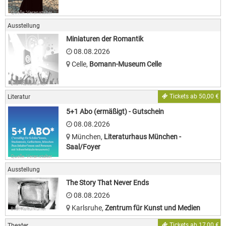
Quelle: Veranstalter
Ausstellung
Miniaturen der Romantik
08.08.2026
Celle
,
Bomann-Museum Celle
Bild: Kulturkurier
Tickets ab 50,00 €
Literatur
5+1 Abo (ermäßigt) - Gutschein
08.08.2026
München
,
Literaturhaus München -
Saal/Foyer
Quelle: Veranstalter
Ausstellung
The Story That Never Ends
08.08.2026
Karlsruhe
,
Zentrum für Kunst und Medien
Bild: Kulturkurier
Tickets ab 17,00 €
Theater