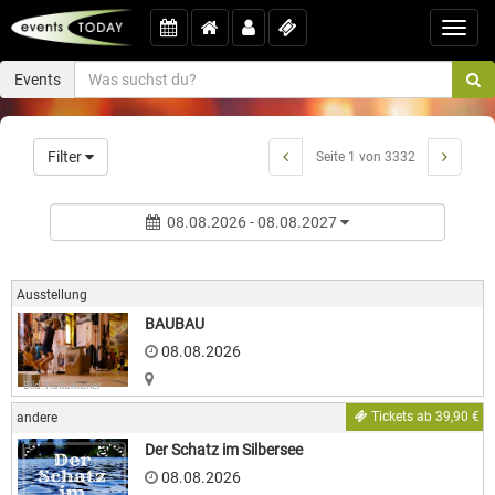
Toggl
navig
Events
Filter
Seite 1 von 3332
08.08.2026 - 08.08.2027
Ausstellung
BAUBAU
08.08.2026
Bild: Kulturkurier
Tickets ab 39,90 €
andere
Der Schatz im Silbersee
08.08.2026