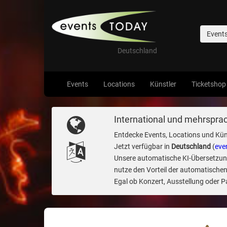
Event
Deutschland
Events
Locations
Künstler
Ticketshop
International und mehrsprac
Entdecke Events, Locations und Kün
Jetzt verfügbar in
Deutschland
(
eve
Unsere automatische KI-Übersetzung 
nutze den Vorteil der automatischen
Egal ob Konzert, Ausstellung oder Par