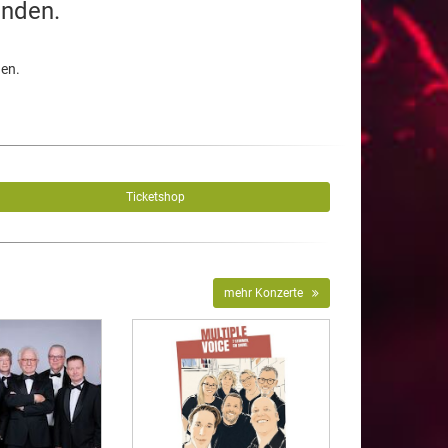
unden.
den.
Ticketshop
mehr Konzerte