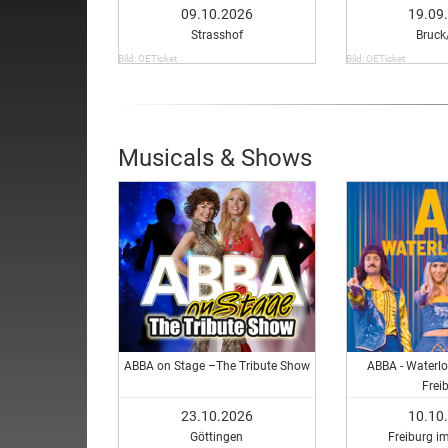
Gäs
09.10.2026
19.09
Strasshof
Bruck
Bild: OETicket
Bild: OETicket
Musicals & Shows
ABBA on Stage –The Tribute Show
ABBA - Waterlo
Frei
23.10.2026
10.10
Göttingen
Freiburg i