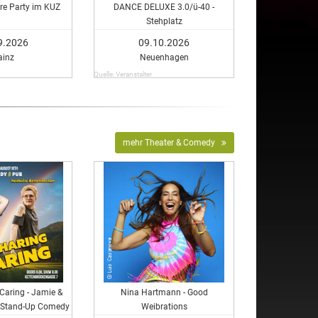
ere Party im KUZ
DANCE DELUXE 3.0/ü-40 -
Stehplatz
9.2026
09.10.2026
ainz
Neuenhagen
Quelle: Veranstalter
mehr Theater & Comedy
 Caring - Jamie &
Nina Hartmann - Good
sh Stand-Up Comedy
Weibrations