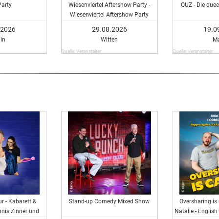
Party
Wiesenviertel Aftershow Party -
QUZ - Die que
Wiesenviertel Aftershow Party
.2026
29.08.2026
19.0
lin
Witten
M
Quelle: Veranstalter
Quelle: Veranstalter
r - Kabarett &
Stand-up Comedy Mixed Show
Oversharing is
nis Zinner und
Natalie - Engli