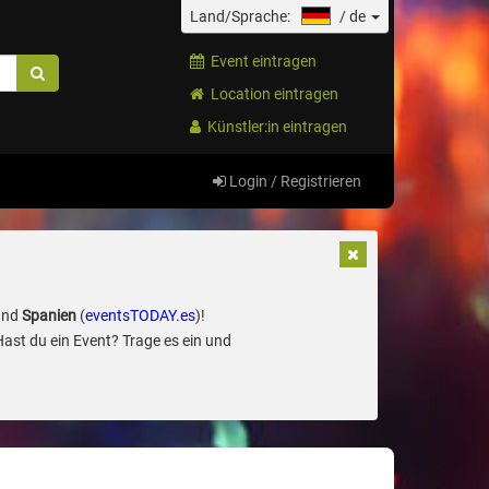
Land/Sprache:
/
de
Event eintragen
Location eintragen
Künstler:in eintragen
Login / Registrieren
und
Spanien
(
eventsTODAY.es
)!
Hast du ein Event? Trage es ein und