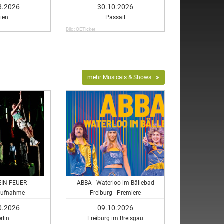
Vienna
8.2026
30.10.2026
ien
Passail
Bild: OETicket
mehr Musicals & Shows
IN FEUER -
ABBA - Waterloo im Bällebad
aufnahme
Freiburg - Premiere
0.2026
09.10.2026
rlin
Freiburg im Breisgau