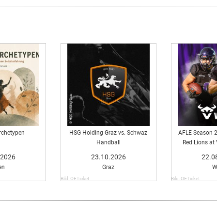
rchetypen
HSG Holding Graz vs. Schwaz
AFLE Season 2
Handball
Red Lions at
.2026
23.10.2026
22.0
en
Graz
W
Bild: OETicket
Bild: OETicket