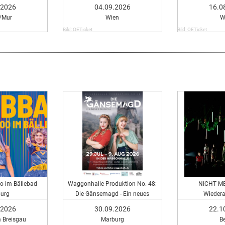
ten
in 
.2026
04.09.2026
16.0
/Mur
Wien
W
Bild: OETicket
Bild: OETicket
o im Bällebad
Waggonhalle Produktion No. 48:
NICHT ME
burg
Die Gänsemagd - Ein neues
Wieder
Musical
.2026
30.09.2026
22.1
m Breisgau
Marburg
Be