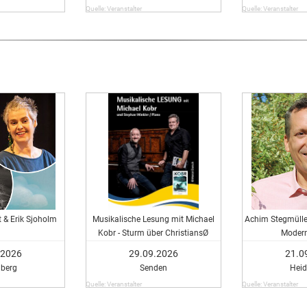
Quelle: Veranstalter
Quelle: Veranstalter
 & Erik Sjoholm
Musikalische Lesung mit Michael
Achim Stegmüller
Kobr - Sturm über ChristiansØ
Modern
.2026
29.09.2026
21.0
lberg
Senden
Heid
Quelle: Veranstalter
Quelle: Veranstalter