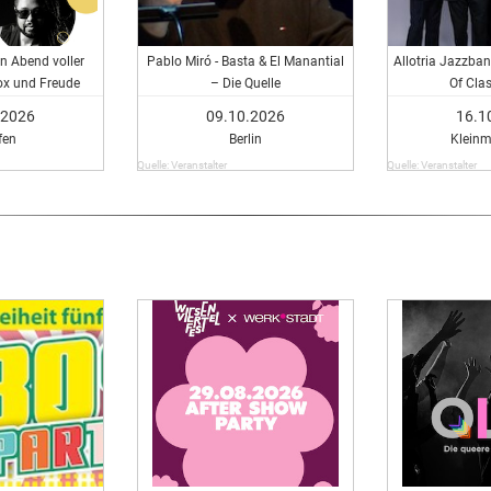
in Abend voller
Pablo Miró - Basta & El Manantial
Allotria Jazzban
ox und Freude
– Die Quelle
Of Cla
.2026
09.10.2026
16.1
fen
Berlin
Klein
Quelle: Veranstalter
Quelle: Veranstalter