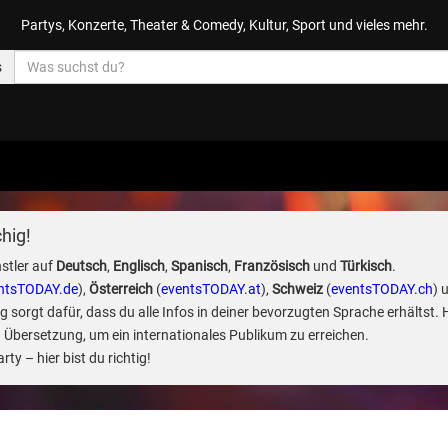
Partys, Konzerte, Theater & Comedy, Kultur, Sport und vieles mehr.
s
hig!
stler auf
Deutsch
,
Englisch
,
Spanisch
,
Französisch
und
Türkisch
.
ntsTODAY.de
),
Österreich
(
eventsTODAY.at
),
Schweiz
(
eventsTODAY.ch
) 
sorgt dafür, dass du alle Infos in deiner bevorzugten Sprache erhältst. 
 Übersetzung, um ein internationales Publikum zu erreichen.
ty – hier bist du richtig!