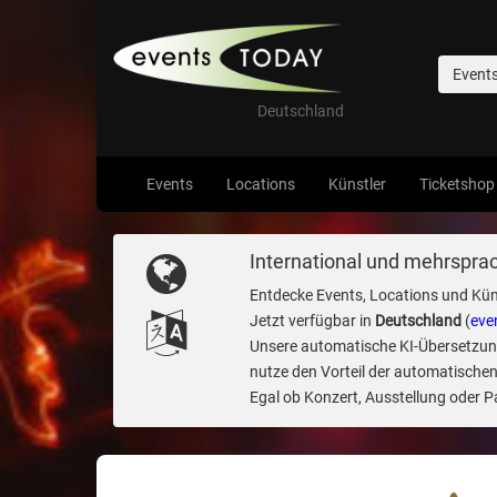
Event
Deutschland
Events
Locations
Künstler
Ticketshop
International und mehrsprac
Entdecke Events, Locations und Kün
Jetzt verfügbar in
Deutschland
(
eve
Unsere automatische KI-Übersetzung 
nutze den Vorteil der automatischen
Egal ob Konzert, Ausstellung oder Par