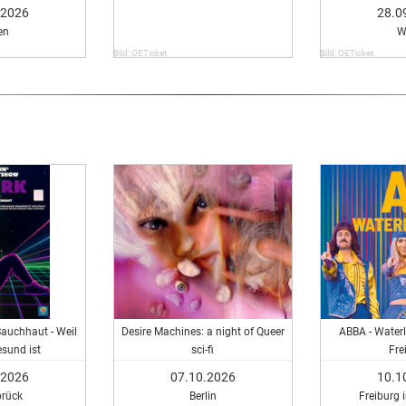
.2026
28.0
en
W
Bild: OETicket
Bild: OETicket
Bauchhaut - Weil
Desire Machines: a night of Queer
ABBA - Water
sund ist
sci-fi
Fre
.2026
07.10.2026
10.1
rück
Berlin
Freiburg 