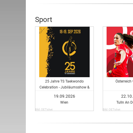
Sport
25 Jahre TS Taekwondo
Österreich 
Celebration - Jubiläumsshow &
Packages
19.09.2026
22.10
Wien
Tulln An 
Bild: OETicket
Bild: OETicket