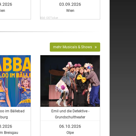
9.2026
03.09.2026
ien
Wien
Bild: OETicket
mehr Musicals & Shows
loo im Bällebad
Emil und die Detektive -
iburg
Grundschultheater
0.2026
06.10.2026
im Breisgau
Olpe