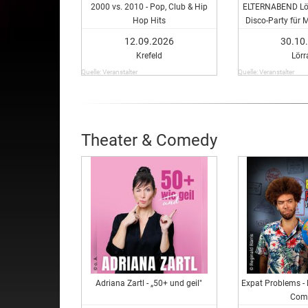
2000 vs. 2010 - Pop, Club & Hip
ELTERNABEND Lörr
Hop Hits
Disco-Party für
eure Freund:inn
12.09.2026
30.10
Krefeld
Lörr
Quelle: Veranstalter
Quelle: Veranstalter
Theater & Comedy
Adriana Zartl - „50+ und geil"
Expat Problems - 
Com