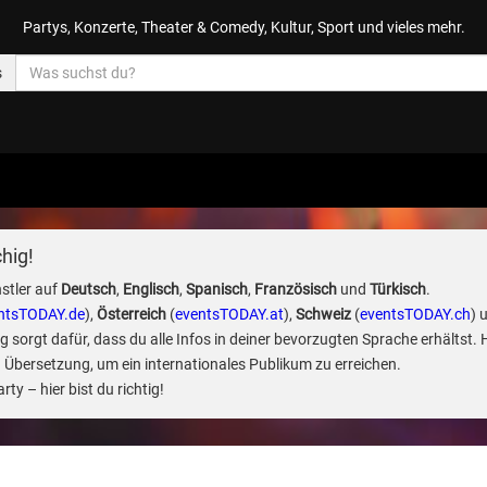
Partys, Konzerte, Theater & Comedy, Kultur, Sport und vieles mehr.
s
hig!
stler auf
Deutsch
,
Englisch
,
Spanisch
,
Französisch
und
Türkisch
.
ntsTODAY.de
),
Österreich
(
eventsTODAY.at
),
Schweiz
(
eventsTODAY.ch
) 
sorgt dafür, dass du alle Infos in deiner bevorzugten Sprache erhältst. 
 Übersetzung, um ein internationales Publikum zu erreichen.
ty – hier bist du richtig!