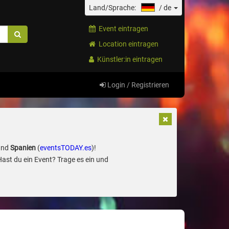
Land/Sprache:
/
de
Event eintragen
Location eintragen
Künstler:in eintragen
Login / Registrieren
und
Spanien
(
eventsTODAY.es
)!
Hast du ein Event? Trage es ein und