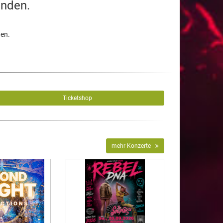
unden.
den.
Ticketshop
mehr Konzerte