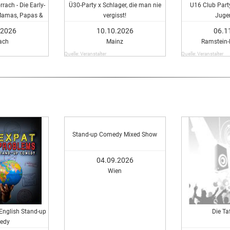
ach - Die Early-
Ü30-Party x Schlager, die man nie
U16 Club Party
 Mamas, Papas &
vergisst!
Juge
en in Lörrach!
.2026
10.10.2026
06.1
ach
Mainz
Ramstein
Quelle: Veranstalter
Quelle: Veranstalter
Stand-up Comedy Mixed Show
04.09.2026
Wien
English Stand-up
Die Ta
edy