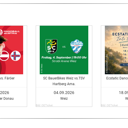
vs. Färöer
SC BauerBikes Weiz vs.TSV
Ecstatic Dance
Hartberg Ama.
.2026
04.09.2026
18.0
Der Donau
Weiz
W
Bild: OETicket
Bild: OETicket