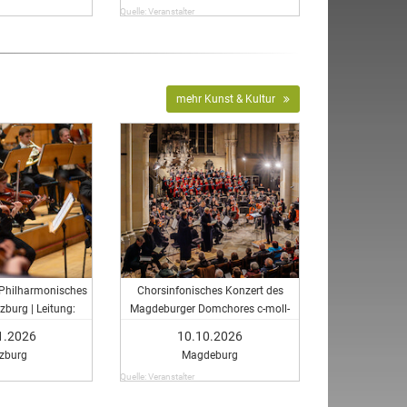
Quelle: Veranstalter
mehr Kunst & Kultur
 Philharmonisches
Chorsinfonisches Konzert des
zburg | Leitung:
Magdeburger Domchores c-moll-
erende der HfM
Messe - Chorsinfonisches Konzert
1.2026
10.10.2026
des Magdeburger Domchores c-
zburg
Magdeburg
Moll Messe
Quelle: Veranstalter