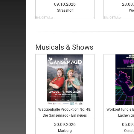
09.10.2026
28.08
Strasshof
Wi
Bild: OETicket
Bild: OETicket
Musicals & Shows
Waggonhalle Produktion No. 48:
Workout für die 
Die Gänsemagd - Ein neues
Lachen ge
Musical
30.09.2026
05.09
Marburg
Osnab