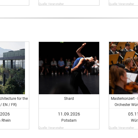
Quelle: Veranstalter
Quelle: Veranstalter
hitecture for the
Shard
Masterkonzert -
/ EN / FR)
Orchester Wür
Master-Studi
.2026
11.09.2026
05.1
 Rhein
Potsdam
Wür
Quelle: Veranstalter
Quelle: Veranstalter