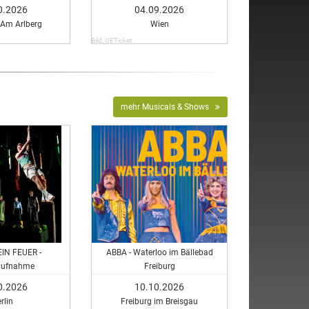
0.2026
04.09.2026
 Am Arlberg
Wien
Bild: OETicket
mehr Musicals & Shows
IN FEUER -
ABBA - Waterloo im Bällebad
aufnahme
Freiburg
0.2026
10.10.2026
rlin
Freiburg im Breisgau