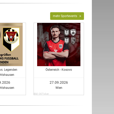
mehr Sportevents
vs. Legenden
Österreich - Kosovo
htshausen
9.2026
27.09.2026
htshausen
Wien
Bild: OETicket