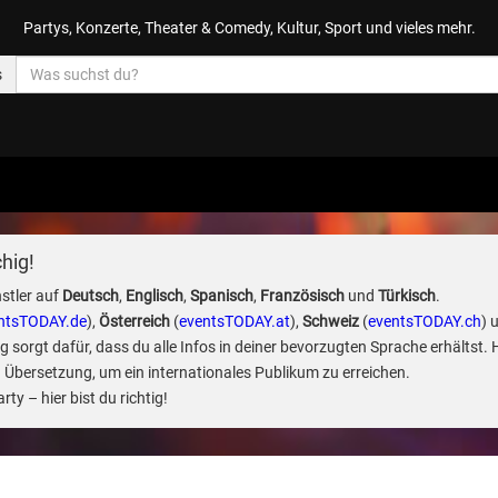
Partys, Konzerte, Theater & Comedy, Kultur, Sport und vieles mehr.
s
hig!
stler auf
Deutsch
,
Englisch
,
Spanisch
,
Französisch
und
Türkisch
.
ntsTODAY.de
),
Österreich
(
eventsTODAY.at
),
Schweiz
(
eventsTODAY.ch
) 
sorgt dafür, dass du alle Infos in deiner bevorzugten Sprache erhältst. 
 Übersetzung, um ein internationales Publikum zu erreichen.
ty – hier bist du richtig!