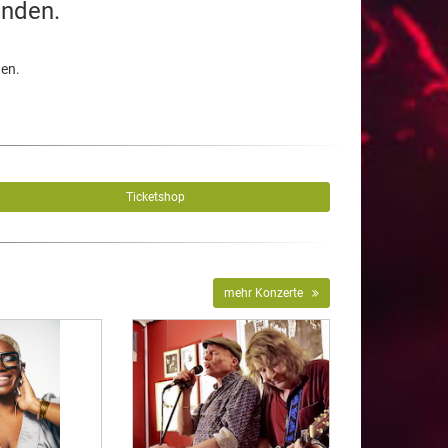
unden.
den.
Ticketshop
mehr Konzerte