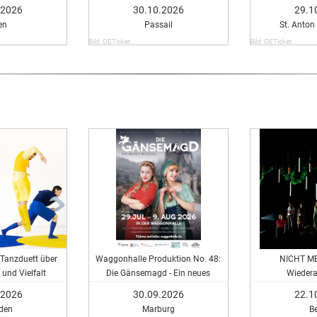
.2026
30.10.2026
29.1
en
Passail
St. Anton
Bild: OETicket
Bild: OETicket
n Tanzduett über
Waggonhalle Produktion No. 48:
NICHT ME
und Vielfalt
Die Gänsemagd - Ein neues
Wieder
Musical
.2026
30.09.2026
22.1
den
Marburg
Be