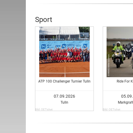
Sport
ATP 100 Challenger Turnier Tulln
Ride For 
07.09.2026
05.09
Tulln
Markgraf
Bild: OETicket
Bild: OETicket