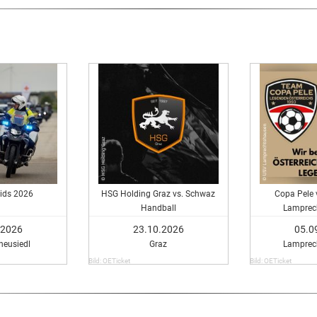
Kids 2026
HSG Holding Graz vs. Schwaz
Copa Pele 
Handball
Lamprec
.2026
23.10.2026
05.0
neusiedl
Graz
Lamprec
Bild: OETicket
Bild: OETicket