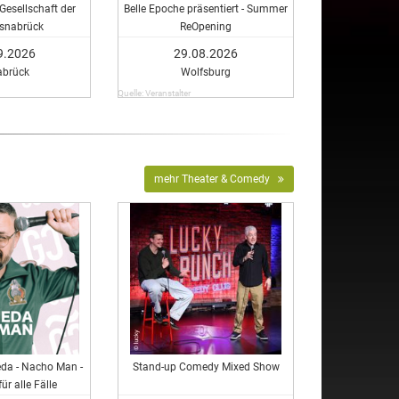
Gesellschaft der
Belle Epoche präsentiert - Summer
Osnabrück
ReOpening
9.2026
29.08.2026
abrück
Wolfsburg
Quelle: Veranstalter
mehr Theater & Comedy
eda - Nacho Man -
Stand-up Comedy Mixed Show
ür alle Fälle