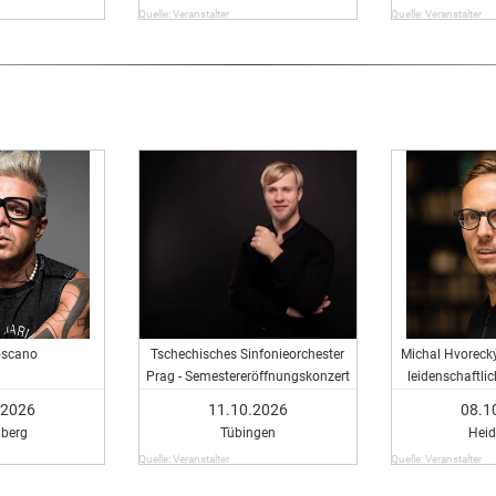
Quelle: Veranstalter
Quelle: Veranstalter
oscano
Tschechisches Sinfonieorchester
Michal Hvorecký
Prag - Semestereröffnungskonzert
leidenschaftli
den Rechtsr
.2026
11.10.2026
08.1
lberg
Tübingen
Heid
Quelle: Veranstalter
Quelle: Veranstalter