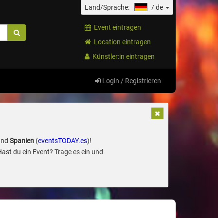
Land/Sprache:
/
de
Event eintragen
Location eintragen
Künstler:in eintragen
Login / Registrieren
und
Spanien
(
eventsTODAY.es
)!
Hast du ein Event? Trage es ein und