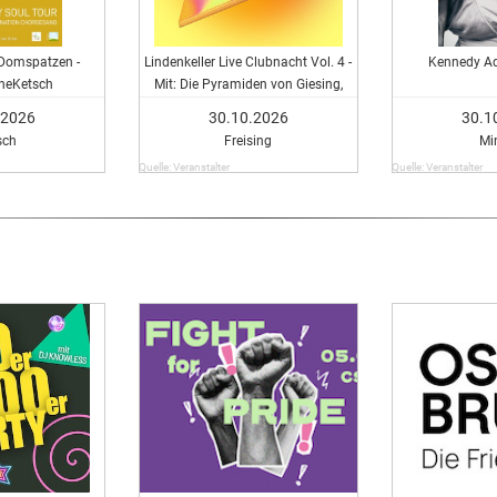
Domspatzen -
Lindenkeller Live Clubnacht Vol. 4 -
Kennedy Ad
cheKetsch
Mit: Die Pyramiden von Giesing,
George John, Mauricaa, DJ Taita &
.2026
30.10.2026
30.1
Aelem7
sch
Freising
Mi
Quelle: Veranstalter
Quelle: Veranstalter