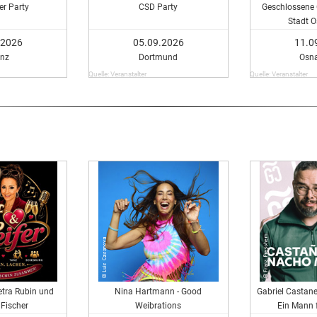
r Party
CSD Party
Geschlossene 
Stadt 
.2026
05.09.2026
11.0
nz
Dortmund
Osn
Quelle: Veranstalter
Quelle: Veranstalter
Petra Rubin und
Nina Hartmann - Good
Gabriel Castan
Fischer
Weibrations
Ein Mann f