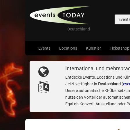
Event
Deutschland
Events
Locations
Künstler
Ticketshop
International und mehrsprac
Entdecke Events, Locations und Kün
Jetzt verfügbar in
Deutschland
(
eve
Unsere automatische KI-Übersetzung 
nutze den Vorteil der automatischen
Egal ob Konzert, Ausstellung oder Par