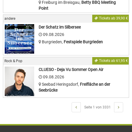
Freiburg im Breisgau
,
Betty BBQ Meeting
Point
Tickets ab 39,90 €
andere
Der Schatz im Silbersee
09.08.2026
Burgrieden
,
Festspiele Burgrieden
Quelle: Veranstalter
Tickets ab 61,95 €
Rock & Pop
CLUESO - Deja Vu Sommer Open Air
09.08.2026
Seebad Heringsdorf
,
Freifläche an der
Seebrücke
Quelle: Veranstalter
Seite 1 von 3331