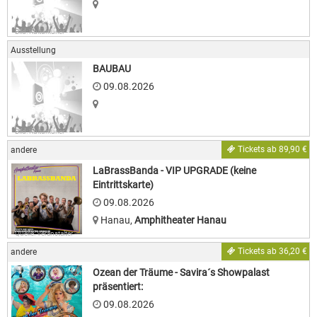
Bild: Kulturkurier
Ausstellung
BAUBAU
09.08.2026
Bild: Kulturkurier
Tickets ab 89,90 €
andere
LaBrassBanda - VIP UPGRADE (keine
Eintrittskarte)
09.08.2026
Hanau
,
Amphitheater Hanau
Quelle: Veranstalter
Tickets ab 36,20 €
andere
Ozean der Träume - Savira´s Showpalast
präsentiert:
09.08.2026