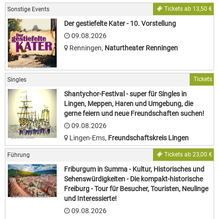
Tickets ab 13,50 €
Sonstige Events
Der gestiefelte Kater - 10. Vorstellung
09.08.2026
Renningen
,
Naturtheater Renningen
Quelle: Veranstalter
Tickets
Singles
Shantychor-Festival - super für Singles in
Lingen, Meppen, Haren und Umgebung, die
gerne feiern und neue Freundschaften suchen!
09.08.2026
Lingen-Ems
,
Freundschaftskreis Lingen
Quelle: User
Tickets ab 23,00 €
Führung
Friburgum in Summa - Kultur, Historisches und
Sehenswürdigkeiten - Die kompakt-historische
Freiburg - Tour für Besucher, Touristen, Neulinge
Quelle: Veranstalter
und Interessierte!
09.08.2026