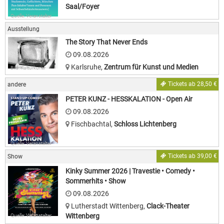
Saal/Foyer
Quelle: Veranstalter
Ausstellung
The Story That Never Ends
09.08.2026
Karlsruhe
,
Zentrum für Kunst und Medien
Bild: Kulturkurier
Tickets ab 28,50 €
andere
PETER KUNZ - HESSKALATION - Open Air
09.08.2026
Fischbachtal
,
Schloss Lichtenberg
Quelle: Veranstalter
Tickets ab 39,00 €
Show
Kinky Summer 2026 | Travestie • Comedy •
Sommerhits • Show
09.08.2026
Lutherstadt Wittenberg
,
Clack-Theater
Wittenberg
Quelle: Veranstalter