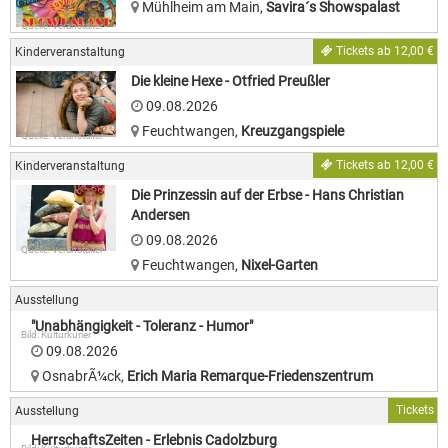
Mühlheim am Main
,
Savira´s Showspalast
Quelle: Veranstalter
Tickets ab 12,00 €
Kinderveranstaltung
Die kleine Hexe - Otfried Preußler
09.08.2026
Feuchtwangen
,
Kreuzgangspiele
Quelle: Veranstalter
Tickets ab 12,00 €
Kinderveranstaltung
Die Prinzessin auf der Erbse - Hans Christian
Andersen
09.08.2026
Quelle: Veranstalter
Feuchtwangen
,
Nixel-Garten
Ausstellung
"Unabhängigkeit - Toleranz - Humor"
Bild: Kulturkurier
09.08.2026
OsnabrÃ¼ck
,
Erich Maria Remarque-Friedenszentrum
Tickets
Ausstellung
HerrschaftsZeiten - Erlebnis Cadolzburg