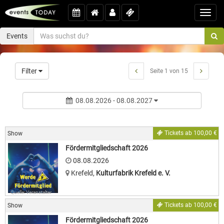
Toggl
navig
Events
Filter
Seite 1 von 15
08.08.2026 - 08.08.2027
Tickets ab 100,00 €
Show
Fördermitgliedschaft 2026
08.08.2026
Krefeld
,
Kulturfabrik Krefeld e. V.
Quelle: Veranstalter
Tickets ab 100,00 €
Show
Fördermitgliedschaft 2026