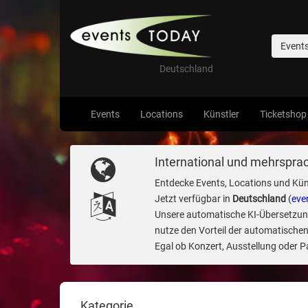
Event
Deutschland
Events
Locations
Künstler
Ticketshop
International und mehrsprac
Entdecke Events, Locations und Kün
Jetzt verfügbar in
Deutschland
(
eve
Unsere automatische KI-Übersetzung 
nutze den Vorteil der automatischen
Egal ob Konzert, Ausstellung oder Par
Kategorie