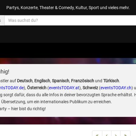
Partys, Konzerte, Theater & Comedy, Kultur, Sport und vieles mehr.
s
hig!
stler auf
Deutsch
,
Englisch
,
Spanisch
,
Französisch
und
Türkisch
.
ntsTODAY.de
),
Österreich
(
eventsTODAY.at
),
Schweiz
(
eventsTODAY.ch
) 
sorgt dafür, dass du alle Infos in deiner bevorzugten Sprache erhältst. 
 Übersetzung, um ein internationales Publikum zu erreichen.
ty – hier bist du richtig!