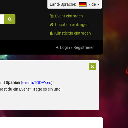
Land/Sprache:
/
de
Event eintragen
Location eintragen
Künstler:in eintragen
Login / Registrieren
und
Spanien
(
eventsTODAY.es
)!
Hast du ein Event? Trage es ein und