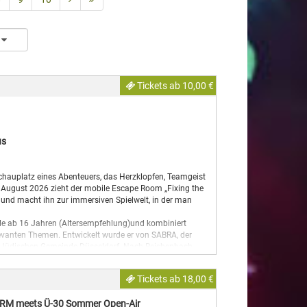
Tickets ab 10,00 €
us
auplatz eines Abenteuers, das Herzklopfen, Teamgeist
. August 2026 zieht der mobile Escape Room „Fixing the
n und macht ihn zur immersiven Spielwelt, in der man
lle ab 16 Jahren (Altersempfehlung)und kombiniert
evanten Themen. Entwickelt wurde er von SABRA, der
der Jüdischen Gemeinde Düsseldorf. Nach Reichenbach
s“-Jahres für jüdische Kultur in Sachsen. Unterstützt
reistaates Sachsen.
Tickets ab 18,00 €
ges Abenteuer! In der nachempfundenen Kajüte im Großen
halb einer Stunde vor dem Schiffbruch bewahren. Durch
URM meets Ü-30 Sommer Open-Air
lernen die Spieler:innen nicht nur kulturelle Hintergründe