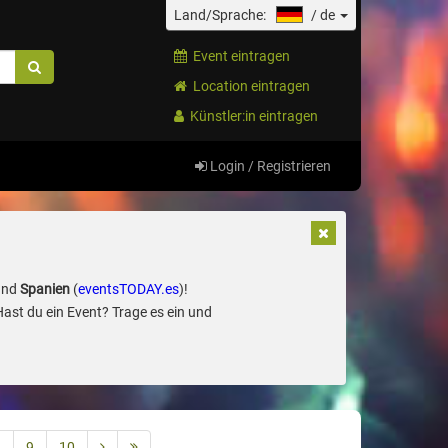
Land/Sprache:
/
de
Event eintragen
Location eintragen
Künstler:in eintragen
Login / Registrieren
und
Spanien
(
eventsTODAY.es
)!
Hast du ein Event? Trage es ein und
8
9
10