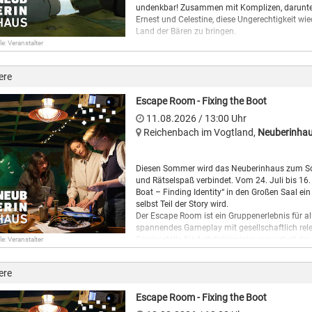
Teilnahme ab 16 Jahren!
undenkbar! Zusammen mit Komplizen, darunter 
Ernest und Celestine, diese Ungerechtigkeit w
Hier keine Tickets verfügbar
Land der Bären zu bringen.
le: Veranstalter
Einlass: 9.00 Uhr
ere
Escape Room - Fixing the Boot
11.08.2026
/ 13:00
Uhr
Reichenbach im Vogtland
,
Neuberinha
Diesen Sommer wird das Neuberinhaus zum Sch
und Rätselspaß verbindet. Vom 24. Juli bis 16
Boat – Finding Identity“ in den Großen Saal ei
selbst Teil der Story wird.
Der Escape Room ist ein Gruppenerlebnis für a
spannendes Gameplay mit gesellschaftlich rel
Servicestelle für Antidiskriminierungsarbeit 
le: Veranstalter
kommt der Escape Room im Rahmen des „Tachele
wird das Projekt durch die Kulturstiftung des F
ere
Spieler:innen begeben sich auf ein einzigarti
Saal müssen die Teilnehmenden das Boot inner
Escape Room - Fixing the Boot
knifflige Rätsel und eine spannende Geschichte 
und die Vielfalt jüdischen Lebens, sondern auch