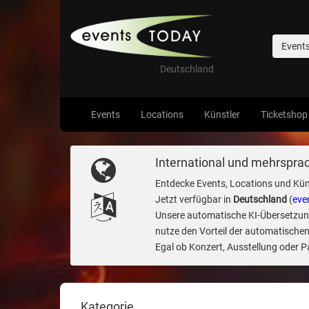
Event
Deutschland
Events
Locations
Künstler
Ticketshop
International und mehrsprac
Entdecke Events, Locations und Kün
Jetzt verfügbar in
Deutschland
(
eve
Unsere automatische KI-Übersetzung 
nutze den Vorteil der automatischen
Egal ob Konzert, Ausstellung oder Par
Kategorie