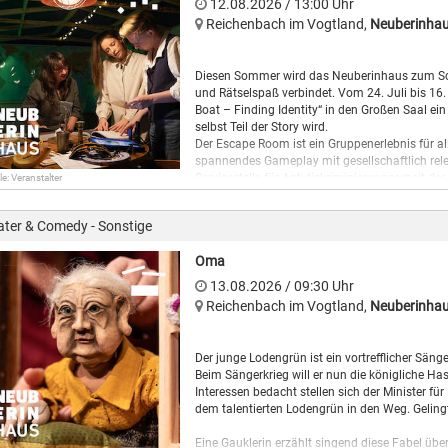
12.08.2026
/ 13:00
Uhr
Teamwork: Nur gemeinsam kann die Herausford
Reichenbach im Vogtland
,
Neuberinha
gerettet werden. Das Spiel ist für Einsteiger ge
Tür zu ernsthaften Themen.
Gruppe: mindestens 4 bis maximal 6 Personen
Diesen Sommer wird das Neuberinhaus zum Sch
Dauer: 2 Stunden
und Rätselspaß verbindet. Vom 24. Juli bis 16
Boat – Finding Identity“ in den Großen Saal ei
Teilnahme ab 16 Jahren!
selbst Teil der Story wird.
Der Escape Room ist ein Gruppenerlebnis für a
Hier keine Tickets verfügbar
spannendes Gameplay mit gesellschaftlich rel
Servicestelle für Antidiskriminierungsarbeit 
le: Veranstalter
kommt der Escape Room im Rahmen des „Tachele
wird das Projekt durch die Kulturstiftung des F
ater & Comedy - Sonstige
Spieler:innen begeben sich auf ein einzigarti
Saal müssen die Teilnehmenden das Boot inner
Oma
knifflige Rätsel und eine spannende Geschichte 
und die Vielfalt jüdischen Lebens, sondern auch
13.08.2026
/ 09:30
Uhr
Teamwork: Nur gemeinsam kann die Herausford
Reichenbach im Vogtland
,
Neuberinhau
gerettet werden. Das Spiel ist für Einsteiger ge
Tür zu ernsthaften Themen.
Gruppe: mindestens 4 bis maximal 6 Personen
Der junge Lodengrün ist ein vortrefflicher Säng
Dauer: 2 Stunden
Beim Sängerkrieg will er nun die königliche Ha
Interessen bedacht stellen sich der Minister 
Teilnahme ab 16 Jahren!
dem talentierten Lodengrün in den Weg. Gelingt
Hier keine Tickets verfügbar
Eine Gauklerin erzählt singend diese Fabel übe