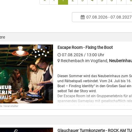
07.08.2026 - 07.08.2027
ere
Escape Room - Fixing the Boot
07.08.2026
/ 13:00
Uhr
Reichenbach im Vogtland
,
Neuberinha
Diesen Sommer wird das Neuberinhaus zum Sch
und Rätselspaß verbindet. Vom 24. Juli bis 16
Boat – Finding Identity“ in den Großen Saal ei
selbst Teil der Story wird.
Der Escape Room ist ein Gruppenerlebnis für a
spannendes Gameplay mit gesellschaftlich rel
Servicestelle für Antidiskriminierungsarbeit 
le: Veranstalter
kommt der Escape Room im Rahmen des „Tachele
wird das Projekt durch die Kulturstiftung des F
t
Spieler:innen begeben sich auf ein einzigarti
Saal müssen die Teilnehmenden das Boot inner
Glauchauer Turmkonzerte - ROCK AM T
knifflige Rätsel und eine spannende Geschichte 