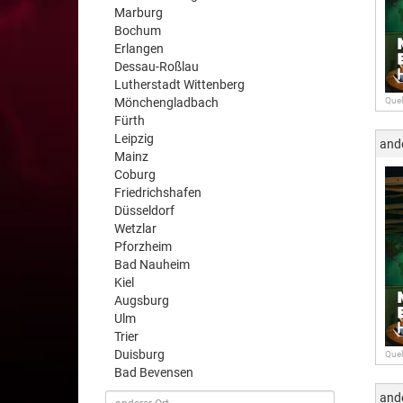
Marburg
Bochum
Erlangen
Dessau-Roßlau
Lutherstadt Wittenberg
Mönchengladbach
Quel
Fürth
Leipzig
and
Mainz
Coburg
Friedrichshafen
Düsseldorf
Wetzlar
Pforzheim
Bad Nauheim
Kiel
Augsburg
Ulm
Trier
Duisburg
Quel
Bad Bevensen
and