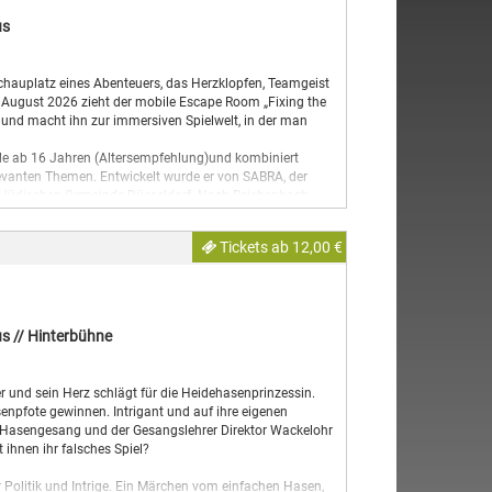
erung gemeistert und das Schiff vor dem Untergang
us
eignet und öffnet auf kreative und spielerische Weise die
auplatz eines Abenteuers, das Herzklopfen, Teamgeist
. August 2026 zieht der mobile Escape Room „Fixing the
n und macht ihn zur immersiven Spielwelt, in der man
lle ab 16 Jahren (Altersempfehlung)und kombiniert
evanten Themen. Entwickelt wurde er von SABRA, der
der Jüdischen Gemeinde Düsseldorf. Nach Reichenbach
s“-Jahres für jüdische Kultur in Sachsen. Unterstützt
reistaates Sachsen.
Tickets ab 12,00 €
ges Abenteuer! In der nachempfundenen Kajüte im Großen
halb einer Stunde vor dem Schiffbruch bewahren. Durch
lernen die Spieler:innen nicht nur kulturelle Hintergründe
 sich selbst besser kennen. Ein zentraler Aspekt ist dabei
erung gemeistert und das Schiff vor dem Untergang
s // Hinterbühne
eignet und öffnet auf kreative und spielerische Weise die
er und sein Herz schlägt für die Heidehasenprinzessin.
senpfote gewinnen. Intrigant und auf ihre eigenen
für Hasengesang und der Gesangslehrer Direktor Wackelohr
 ihnen ihr falsches Spiel?
r Politik und Intrige. Ein Märchen vom einfachen Hasen,