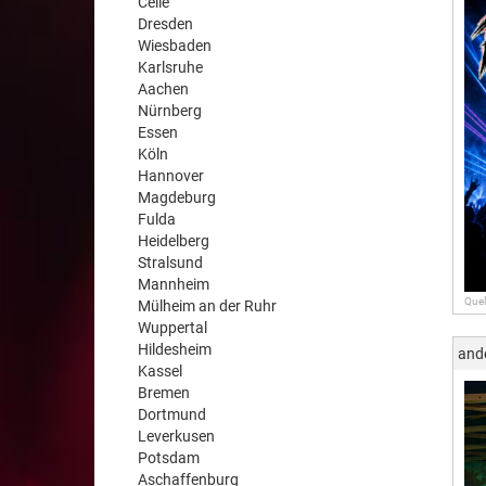
Celle
Dresden
Wiesbaden
Karlsruhe
Aachen
Nürnberg
Essen
Köln
Hannover
Magdeburg
Fulda
Heidelberg
Stralsund
Mannheim
Quel
Mülheim an der Ruhr
Wuppertal
Hildesheim
and
Kassel
Bremen
Dortmund
Leverkusen
Potsdam
Aschaffenburg