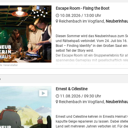
Saal müssen die Teilnehmenden das Boot inner
Escape Room - Fixing the Boot
knifflige Rätsel und eine spannende Geschichte 
und die Vielfalt jüdischen Lebens, sondern auch
10.08.2026
/ 13:00
Uhr
Teamwork: Nur gemeinsam kann die Herausford
Reichenbach im Vogtland
,
Neuberinha
gerettet werden. Das Spiel ist für Einsteiger ge
Tür zu ernsthaften Themen.
Gruppe: mindestens 4 bis maximal 6 Personen
Diesen Sommer wird das Neuberinhaus zum Sch
Dauer: 2 Stunden
und Rätselspaß verbindet. Vom 24. Juli bis 16
Boat – Finding Identity“ in den Großen Saal ei
Teilnahme ab 16 Jahren!
selbst Teil der Story wird.
Der Escape Room ist ein Gruppenerlebnis für a
Hier keine Tickets verfügbar
spannendes Gameplay mit gesellschaftlich rel
Servicestelle für Antidiskriminierungsarbeit 
le: Veranstalter
kommt der Escape Room im Rahmen des „Tachele
wird das Projekt durch die Kulturstiftung des F
o
Spieler:innen begeben sich auf ein einzigarti
Saal müssen die Teilnehmenden das Boot inner
Ernest & Célestine
knifflige Rätsel und eine spannende Geschichte 
und die Vielfalt jüdischen Lebens, sondern auch
11.08.2026
/ 09:30
Uhr
Teamwork: Nur gemeinsam kann die Herausford
Reichenbach im Vogtland
,
Neuberinhaus
gerettet werden. Das Spiel ist für Einsteiger ge
Tür zu ernsthaften Themen.
Gruppe: mindestens 4 bis maximal 6 Personen
Ernest und Celestine kehren in Ernests Heimat C
Dauer: 2 Stunden
kaputte Geige reparieren zu lassen. Dabei stell
Land seit mehreren Jahren verboten ist. Für di