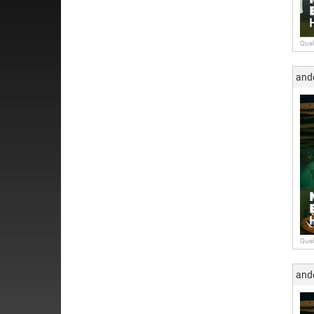
Quel
and
Quel
and