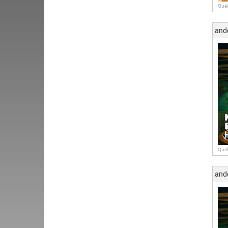
Quel
and
Quel
and