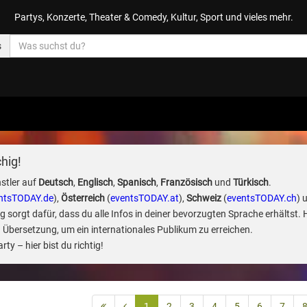
Partys, Konzerte, Theater & Comedy, Kultur, Sport und vieles mehr.
s
hig!
stler auf
Deutsch
,
Englisch
,
Spanisch
,
Französisch
und
Türkisch
.
ntsTODAY.de
),
Österreich
(
eventsTODAY.at
),
Schweiz
(
eventsTODAY.ch
) 
sorgt dafür, dass du alle Infos in deiner bevorzugten Sprache erhältst. 
 Übersetzung, um ein internationales Publikum zu erreichen.
ty – hier bist du richtig!
1
2
3
4
5
6
7