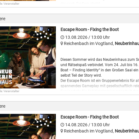
der nach Großem strebt.
le: Veranstalter
Dauer: ca. 60 Minuten
ere
Altersempfehlung: ab 5 Jahre
Escape Room - Fixing the Boot
Einlass: 9.00 Uhr
13.08.2026
/ 13:00
Uhr
Reichenbach im Vogtland
,
Neuberinha
Diesen Sommer wird das Neuberinhaus zum Sch
und Rätselspaß verbindet. Vom 24. Juli bis 16
Boat – Finding Identity“ in den Großen Saal ei
selbst Teil der Story wird.
Der Escape Room ist ein Gruppenerlebnis für a
spannendes Gameplay mit gesellschaftlich rel
Servicestelle für Antidiskriminierungsarbeit 
le: Veranstalter
kommt der Escape Room im Rahmen des „Tachele
wird das Projekt durch die Kulturstiftung des F
ere
Spieler:innen begeben sich auf ein einzigarti
Saal müssen die Teilnehmenden das Boot inner
Escape Room - Fixing the Boot
knifflige Rätsel und eine spannende Geschichte 
und die Vielfalt jüdischen Lebens, sondern auch
14.08.2026
/ 13:00
Uhr
Teamwork: Nur gemeinsam kann die Herausford
Reichenbach im Vogtland
,
Neuberinha
gerettet werden. Das Spiel ist für Einsteiger ge
Tür zu ernsthaften Themen.