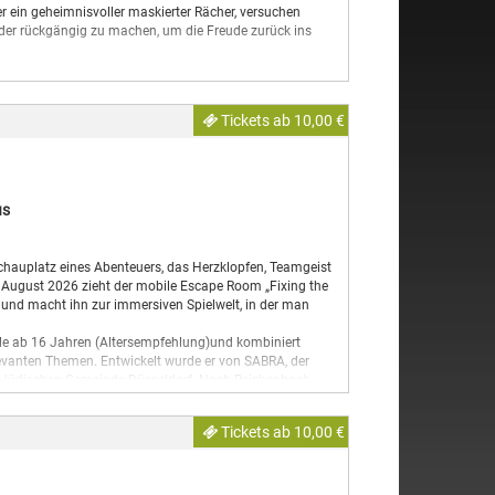
ein geheimnisvoller maskierter Rächer, versuchen
ieder rückgängig zu machen, um die Freude zurück ins
Tickets ab 10,00 €
us
auplatz eines Abenteuers, das Herzklopfen, Teamgeist
. August 2026 zieht der mobile Escape Room „Fixing the
n und macht ihn zur immersiven Spielwelt, in der man
lle ab 16 Jahren (Altersempfehlung)und kombiniert
evanten Themen. Entwickelt wurde er von SABRA, der
der Jüdischen Gemeinde Düsseldorf. Nach Reichenbach
s“-Jahres für jüdische Kultur in Sachsen. Unterstützt
reistaates Sachsen.
Tickets ab 10,00 €
ges Abenteuer! In der nachempfundenen Kajüte im Großen
halb einer Stunde vor dem Schiffbruch bewahren. Durch
lernen die Spieler:innen nicht nur kulturelle Hintergründe
 sich selbst besser kennen. Ein zentraler Aspekt ist dabei