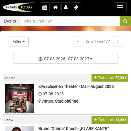
Toggl
navig
Events
Filter
Seite 1 von 177
07.08.2026 - 07.08.2027
Tickets ab 75,00 €
andere
Erwachsenen Theater - Mai - August 2026
07.08.2026
Witten
,
Studiobühne
Quelle: Veranstalter
Tickets ab 34,00 €
Show
Bruno "Günna" Knust - „KLARE KANTE“