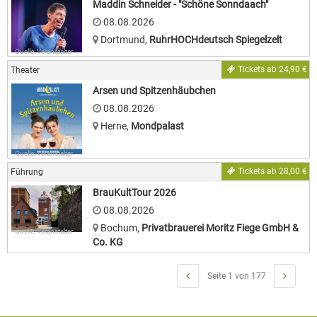
Maddin Schneider - "Schöne Sonndaach"
08.08.2026
Dortmund
,
RuhrHOCHdeutsch Spiegelzelt
Quelle: Veranstalter
Tickets ab 24,90 €
Theater
Arsen und Spitzenhäubchen
08.08.2026
Herne
,
Mondpalast
Quelle: Veranstalter
Tickets ab 28,00 €
Führung
BrauKultTour 2026
08.08.2026
Bochum
,
Privatbrauerei Moritz Fiege GmbH &
Quelle: Veranstalter
Co. KG
Seite 1 von 177