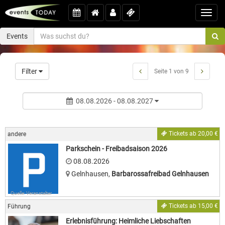
Toggl
navig
Events
Filter
Seite 1 von 9
08.08.2026 - 08.08.2027
Tickets ab 20,00 €
andere
Parkschein - Freibadsaison 2026
08.08.2026
Gelnhausen
,
Barbarossafreibad Gelnhausen
Quelle: Veranstalter
Tickets ab 15,00 €
Führung
Erlebnisführung: Heimliche Liebschaften